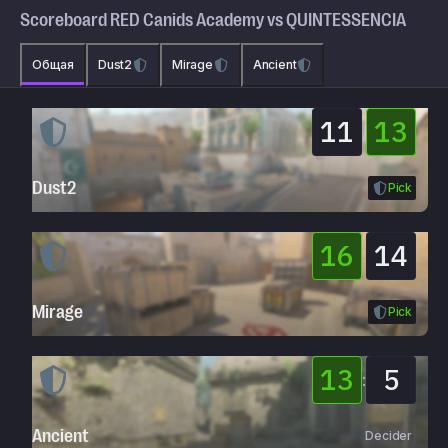
Scoreboard
RED Canids Academy
vs
QUINTESSENCIA
Общая
Dust2
Mirage
Ancient
11
13
:
Dust2
Pick
16
14
:
Mirage
Pick
13
5
:
Ancient
Decider