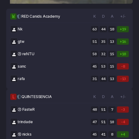
W
RED Canids Academy
K
D
A
+/-
Nk
63
44
18
+19
gtw
51
35
13
+16
⑳ reNTU
50
32
15
+18
sanc
45
53
15
-8
rafa
31
44
13
-13
L
QUINTESSENCIA
K
D
A
+/-
⑳ FasteR
48
51
7
-3
trindade
47
51
10
-4
⑯ nicks
45
41
8
+4