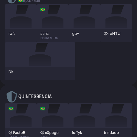
Бразилия
rafa
sanc
gtw
⑳ reNTU
Bruno Musa
Nk
QUINTESSENCIA
⑳ FasteR
⑳ n0page
luffyk
trindade