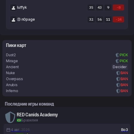
luffyk
35
43
9
-8
⑳ n0page
32
56
11
-24
Пики карт
Dust2
PICK
Mirage
PICK
Ancient
Decider
Nuke
BAN
Overpass
BAN
Anubis
BAN
Inferno
BAN
Последние игры команд
RED Canids Academy
Бразилия
4 авг.
2026
Bo3