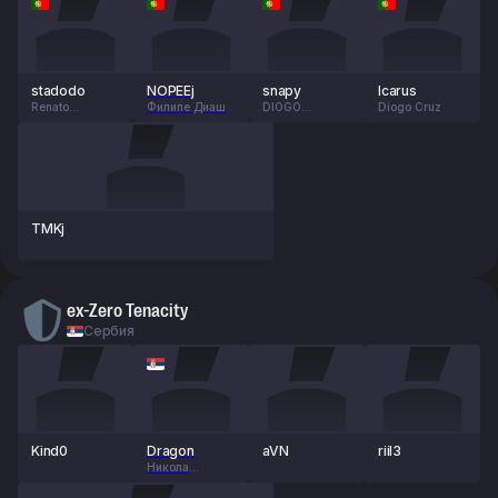
stadodo
NOPEEj
snapy
Icarus
Renato
Филипе Диаш
DIOGO
Diogo Cruz
Gonçalves
RODRIGUES
TMKj
ex-Zero Tenacity
Сербия
Kind0
Dragon
aVN
riil3
Никола
Боскович