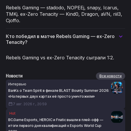
Rebels Gaming — stadodo, NOPEEj, snapy, Icarus,
TMKj. ex-Zero Tenacity — Kind0, Dragon, aVN, riil3,
Cjoffo.
Кто победил в матче Rebels Gaming — ex-Zero
Tenacity?
Rebels Gaming vs ex-Zero Tenacity сыграли 1:2.
Новости
Все новости
Интервью
BanKs о Team Spirit в финале BLAST Bounty Summer 2026:
«На первых двух картах её просто уничтожили»
7 авг. 2026 г., 20:59
Hot
BC.Game Esports, HEROIC и Fnatic вышли в плей-офф —
итоги первого дня квалификаций к Esports World Cup