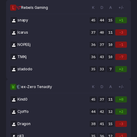
L
Rebels Gaming
K
D
A
+/-
snapy
45
44
15
+1
Icarus
37
40
11
-3
NOPEEj
36
37
10
-1
TMKj
36
43
10
-7
stadodo
35
33
7
+2
W
ex-Zero Tenacity
K
D
A
+/-
Kind0
45
37
11
+8
Cjoffo
44
42
12
+2
Dragon
38
41
15
-3
riil3
35
36
12
-1