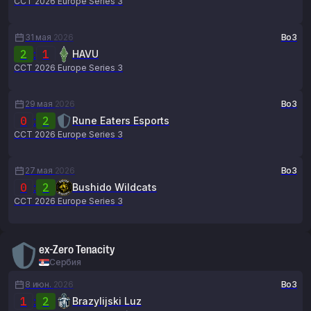
CCT 2026 Europe Series 3
31 мая
2026
Bo3
2
:
1
HAVU
CCT 2026 Europe Series 3
29 мая
2026
Bo3
0
:
2
Rune Eaters Esports
CCT 2026 Europe Series 3
27 мая
2026
Bo3
0
:
2
Bushido Wildcats
CCT 2026 Europe Series 3
ex-Zero Tenacity
Сербия
8 июн.
2026
Bo3
1
:
2
Brazylijski Luz