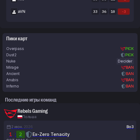
aVN
33
36
10
-3
Пики карт
Overpass
PICK
Dust2
PICK
Nuke
Decider
Mirage
BAN
Ancient
BAN
Anubis
BAN
Inferno
BAN
Последние игры команд
Rebels Gaming
Польша
2 июн.
2026
Bo3
1
:
2
Ex-Zero Tenacity