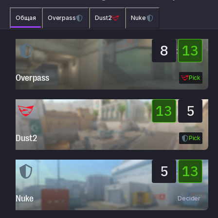
Общая
Overpass
Dust2
Nuke
8
13
:
Overpass
Pick
13
5
:
Dust2
Pick
5
13
:
Nuke
Decider