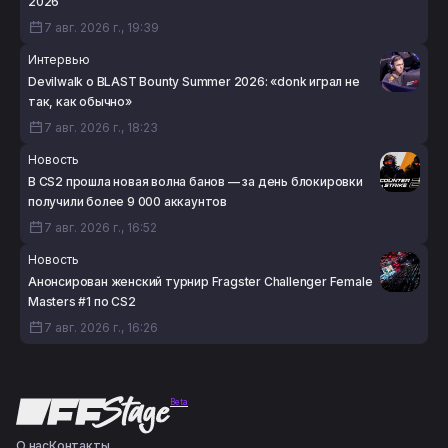
2026
7 авг. 2026 г., 19:39
Интервью
Devilwalk о BLAST Bounty Summer 2026: «donk играл не
так, как обычно»
7 авг. 2026 г., 18:23
Новость
В CS2 прошла новая волна банов — за день блокировки
получили более 9 000 аккаунтов
7 авг. 2026 г., 16:52
Новость
Анонсирован женский турнир Fragster Challenger Female
Masters #1 по CS2
7 авг. 2026 г., 16:26
Beta
О нас
Контакты