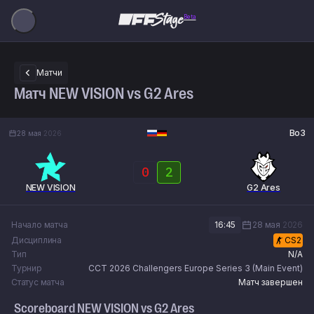
Beta
Матчи
Матч NEW VISION vs G2 Ares
Bo3
28 мая
2026
0
2
NEW VISION
G2 Ares
Начало матча
16:45
28 мая
2026
Дисциплина
CS2
Тип
N/A
Турнир
CCT 2026 Challengers Europe Series 3 (Main Event)
Статус матча
Матч завершен
Scoreboard
NEW VISION
vs
G2 Ares