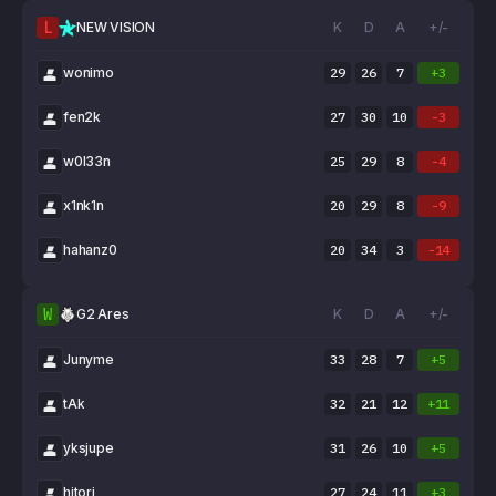
L
NEW VISION
K
D
A
+/-
wonimo
29
26
7
+3
fen2k
27
30
10
-3
w0l33n
25
29
8
-4
x1nk1n
20
29
8
-9
hahanz0
20
34
3
-14
W
G2 Ares
K
D
A
+/-
Junyme
33
28
7
+5
tAk
32
21
12
+11
yksjupe
31
26
10
+5
hitori
27
24
11
+3