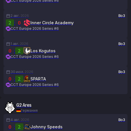
CCT Europe 2026 Series #6
2 авг.
2026
Bo3
2
:
0
Inner Circle Academy
CCT Europe 2026 Series #6
1 авг.
2026
Bo3
0
:
2
Los Kogutos
CCT Europe 2026 Series #6
30 июл.
2026
Bo3
0
:
2
SPARTA
CCT Europe 2026 Series #6
G2 Ares
Германия
4 авг.
2026
Bo3
0
:
2
Johnny Speeds