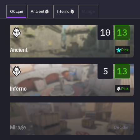
Общая
Ancient
Inferno
Mirage
10
13
:
Ancient
Pick
5
13
:
Inferno
Pick
Mirage
Decider