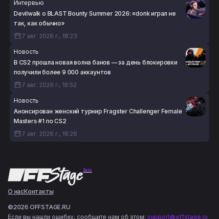
Интервью
Devilwalk о BLAST Bounty Summer 2026: «donk играл не
так, как обычно»
7 авг. 2026 г., 18:23
Новость
В CS2 прошла новая волна банов — за день блокировки
получили более 9 000 аккаунтов
7 авг. 2026 г., 16:52
Новость
Анонсирован женский турнир Fragster Challenger Female
Masters #1 по CS2
7 авг. 2026 г., 16:26
Beta
О нас
Контакты
©2026 OFFSTAGE.RU
Если вы нашли ошибку, сообщите нам об этом:
support@offstage.ru