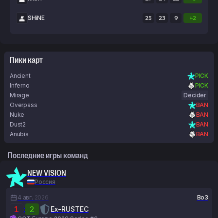
SHiNE
25
23
9
+2
Пики карт
Ancient
PICK
Inferno
PICK
Mirage
Decider
Overpass
BAN
Nuke
BAN
Dust2
BAN
Anubis
BAN
Последние игры команд
NEW VISION
Россия
4 авг.
2026
Bo3
1
:
2
Ex-RUSTEC