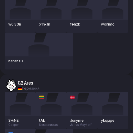
w0l33n
x1nk1n
fen2k
wonimo
hahanz0
G2 Ares
Германия
SHiNE
tAk
Junyme
yksjupe
Casper
Keserauskas
Julius Meyhoff
Wennerberg
Vilius