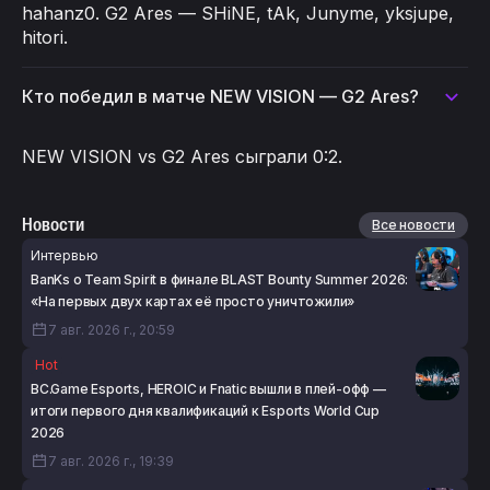
hahanz0. G2 Ares — SHiNE, tAk, Junyme, yksjupe,
hitori.
Кто победил в матче NEW VISION — G2 Ares?
NEW VISION vs G2 Ares сыграли 0:2.
Новости
Все новости
Интервью
BanKs о Team Spirit в финале BLAST Bounty Summer 2026:
«На первых двух картах её просто уничтожили»
7 авг. 2026 г., 20:59
Hot
BC.Game Esports, HEROIC и Fnatic вышли в плей-офф —
итоги первого дня квалификаций к Esports World Cup
2026
7 авг. 2026 г., 19:39