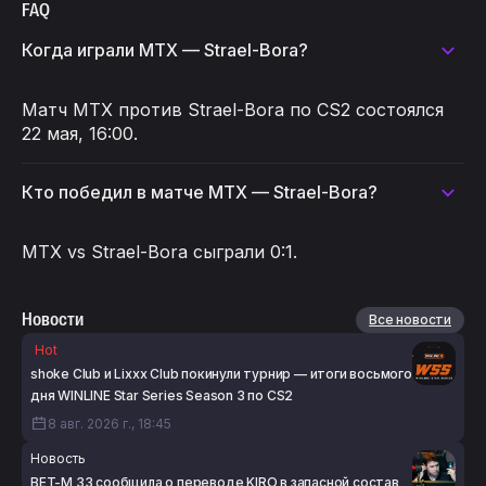
FAQ
Когда играли MTX — Strael-Bora?
Матч MTX против Strael-Bora по CS2 состоялся
22 мая, 16:00.
Кто победил в матче MTX — Strael-Bora?
MTX vs Strael-Bora сыграли 0:1.
Новости
Все новости
Hot
shoke Club и Lixxx Club покинули турнир — итоги восьмого
дня WINLINE Star Series Season 3 по CS2
8 авг. 2026 г., 18:45
Новость
BET-M 33 сообщила о переводе KIRO в запасной состав