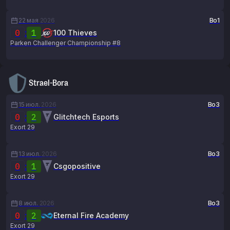
22 мая
2026
Bo1
0
:
1
100 Thieves
Parken Challenger Championship #8
Strael-Bora
15 июл.
2026
Bo3
0
:
2
Glitchtech Esports
Exort 29
13 июл.
2026
Bo3
0
:
1
Csgopositive
Exort 29
8 июл.
2026
Bo3
0
:
2
Eternal Fire Academy
Exort 29