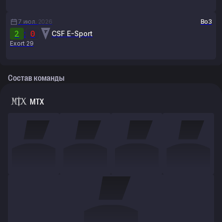
7 июл.
2026
Bo3
2
:
0
CSF E-Sport
Exort 29
Состав команды
MTX