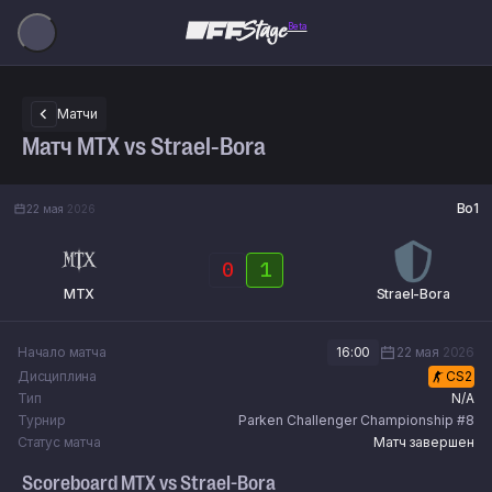
Beta
Матчи
Матч MTX vs Strael-Bora
Bo1
22 мая
2026
0
1
MTX
Strael-Bora
Начало матча
16:00
22 мая
2026
Дисциплина
CS2
Тип
N/A
Турнир
Parken Challenger Championship #8
Статус матча
Матч завершен
Scoreboard
MTX
vs
Strael-Bora