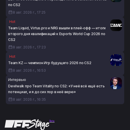
по CS2
8 авг. 2026 г., 17:25
Hot
Team Liquid, Virtus.pro и NRG вышли в плей-офф — итоги
второго дня квалификаций к Esports World Cup 2026 по
CS2
8 авг. 2026 г., 17:23
Hot
Team KZ — чемпион Игр будущего 2026 по CS2
8 авг. 2026 г., 16:53
Интервью
Devilwalk про Team Vitality по CS2: «У неё всё ещё есть
потенциал, и я до сих пор в неё верю»
8 авг. 2026 г., 16:35
Beta