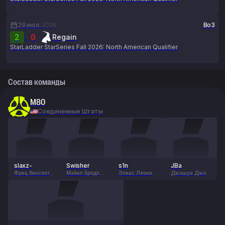
29 июл.
2026
Bo3
2
:
0
Regain
StarLadder StarSeries Fall 2026: North American Qualifier
Состав команды
M80
Соединенные Штаты
slaxz-
Swisher
s1n
JBa
Фриц Винсент
Майкл Брэдли
Элиас Леонард
Джошуа Джон
Дитрих
Шмид
Этьен Штайн
Барутт