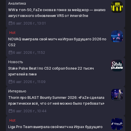
Аналитика
WW в топ-50, FaZe снова в гонке за мейджор — анализ
августовского обновления VRS от innersh1ne
6 авг. 2026 г., 13:01
Hot
NOVAQ выиграла свой матч на Играх будущего 2026 по
CS2
6 авг. 2026 г., 11:52
Новость
Stake Pulse Beat I по CS2 собрал более 22 тысяч
зрителей в пике
6 авг. 2026 г., 11:09
Интервью
Thorin про BLAST Bounty Summer 2026: «FaZe сделала
практически всё, что от неё можно было требовать»
6 авг. 2026 г., 10:44
Hot
Liga Pro Team выиграла свой матч на Играх будущего