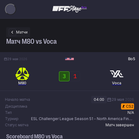
Beta
Матчи
Матч M80 vs Voca
Bo5
29 мая
2026
3
1
M80
Voca
Начало матча
04:00
29 мая
2026
Дисциплина
CS2
Тип
N/A
Турнир
ESL Challenger League Season 51 - North America Finals
(Playoffs)
Статус матча
Матч завершен
Scoreboard
M80
vs
Voca