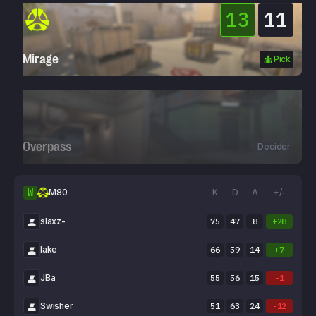
13
11
:
Mirage
Pick
Overpass
Decider
W
M80
K
D
A
+/-
slaxz-
75
47
8
+28
lake
66
59
14
+7
JBa
55
56
15
-1
Swisher
51
63
24
-12