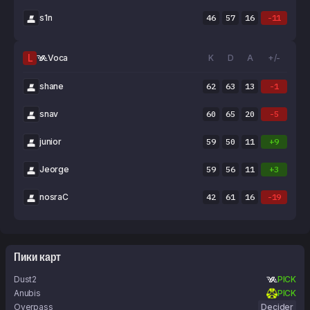
s1n
46
57
16
-11
L
Voca
K
D
A
+/-
shane
62
63
13
-1
snav
60
65
20
-5
junior
59
50
11
+9
Jeorge
59
56
11
+3
nosraC
42
61
16
-19
Пики карт
Dust2
PICK
Anubis
PICK
Overpass
Decider