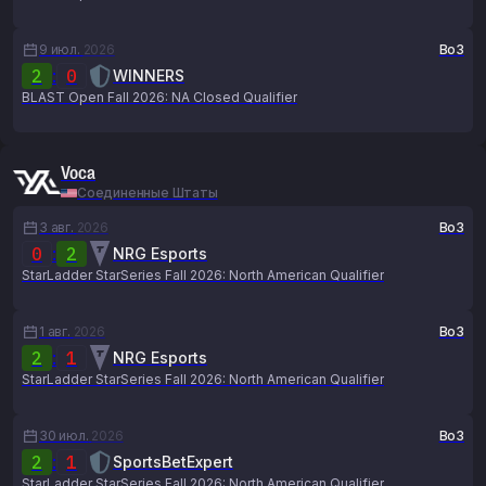
9 июл.
2026
Bo3
2
:
0
WINNERS
BLAST Open Fall 2026: NA Closed Qualifier
Voca
Соединенные Штаты
3 авг.
2026
Bo3
0
:
2
NRG Esports
StarLadder StarSeries Fall 2026: North American Qualifier
1 авг.
2026
Bo3
2
:
1
NRG Esports
StarLadder StarSeries Fall 2026: North American Qualifier
30 июл.
2026
Bo3
2
:
1
SportsBetExpert
StarLadder StarSeries Fall 2026: North American Qualifier