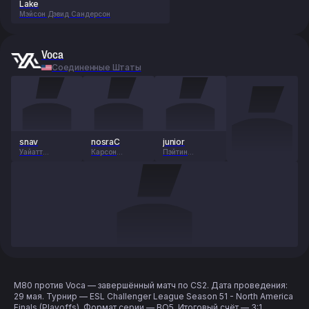
Lake
Мэйсон Дэвид Сандерсон
Voca
Соединенные Штаты
snav
nosraC
junior
Уайатт
Карсон
Пэйтин
Филлиппи
О’Райли
Джонсон
M80 против Voca — завершённый матч по CS2. Дата проведения:
29 мая. Турнир — ESL Challenger League Season 51 - North America
Finals (Playoffs). Формат серии — BO5. Итоговый счёт — 3:1.