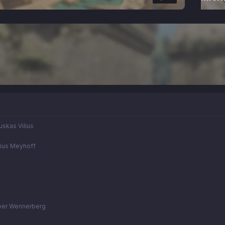
Keserauskas Vilius
lius Meyhoff
er Wennerberg