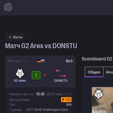
Матчи
Матч G2 Ares vs DONSTU
Scoreboard
G2
Bo3
24 мая
2026
Общая
Anu
2
0
G2 Ares
DONSTU
Начало матча
16:45
24 мая
2026
Дисциплина
CS2
Тип
N/A
Турнир
CCT 2026 Challengers Europe
Anubis