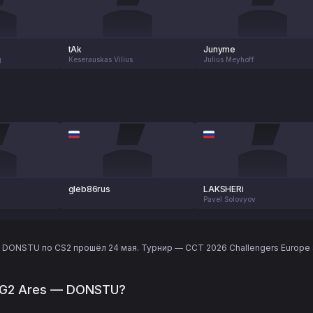
tAk
Junyme
g
Keserauskas Vilius
Julius Meyhoff
gleb86rus
LAKSHERi
h
Pavel Solovyov
 DONSTU по CS2 прошёл 24 мая. Турнир — CCT 2026 Challengers Europe Se
 G2 Ares — DONSTU?