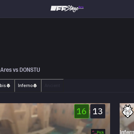
Beta
 Ares
vs
DONSTU
bis
Inferno
Ancient
16
13
:
Infer
Pick