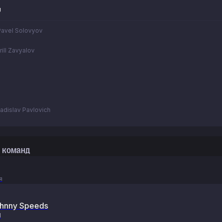
U
Pavel Solovyov
rill Zavyalov
ladislav Pavlovich
 команд
я
hnny Speeds
I