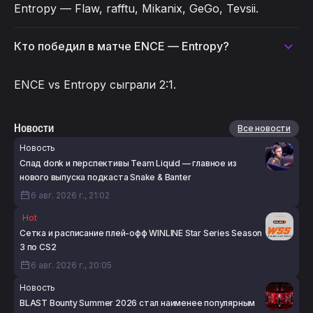
Entropy — Flaw, rafftu, Mikanix, GeGo, Tevsii.
Кто победил в матче ENCE — Entropy?
ENCE vs Entropy сыграли 2:1.
Новости
Все новости
Новость
Спад donk и перспективы Team Liquid — главное из
нового выпуска подкаста Snake & Banter
6 авг. 2026 г., 21:02
Hot
Сетка и расписание плей-офф WINLINE Star Series Season
3 по CS2
6 авг. 2026 г., 20:05
Новость
BLAST Bounty Summer 2026 стал наименее популярным