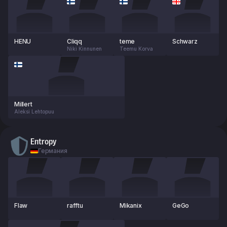
HENU
Cliqq
teme
Schwarz
Niki Kinnunen
Teemu Korva
Millert
Aleksi Lehtopuu
Entropy
Германия
Flaw
rafftu
Mikanix
GeGo