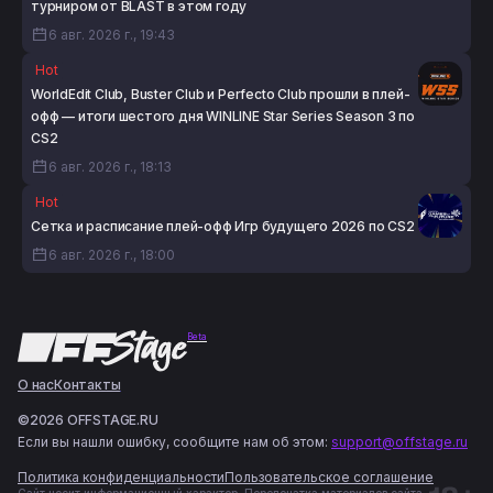
турниром от BLAST в этом году
6 авг. 2026 г., 19:43
Hot
WorldEdit Club, Buster Club и Perfecto Club прошли в плей-
офф — итоги шестого дня WINLINE Star Series Season 3 по
CS2
6 авг. 2026 г., 18:13
Hot
Сетка и расписание плей-офф Игр будущего 2026 по CS2
6 авг. 2026 г., 18:00
Beta
О нас
Контакты
©2026 OFFSTAGE.RU
Если вы нашли ошибку, сообщите нам об этом:
support@offstage.ru
Политика конфиденциальности
Пользовательское соглашение