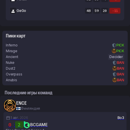
GeGo
48
59
20
-11
Пики карт
Inferno
PICK
Mirage
PICK
Ancient
Decider
Nuke
BAN
Dust2
BAN
Overpass
BAN
Anubis
BAN
Последние игры команд
ENCE
Финляндия
1 авг.
2026
Bo3
0
:
2
BCGAME