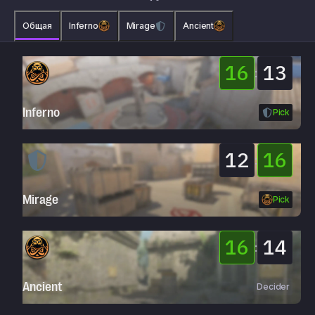
Общая
Inferno
Mirage
Ancient
16
13
:
Inferno
Pick
12
16
:
Mirage
Pick
16
14
:
Ancient
Decider