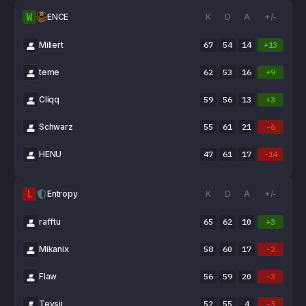
W
ENCE
K
D
A
+/-
Millert
67
54
14
+13
teme
62
53
16
+9
Cliqq
59
56
13
+3
Schwarz
55
61
21
-6
HENU
47
61
17
-14
L
Entropy
K
D
A
+/-
rafftu
65
62
10
+3
Mikanix
58
60
17
-2
Flaw
56
59
20
-3
Tevsii
52
55
4
-3