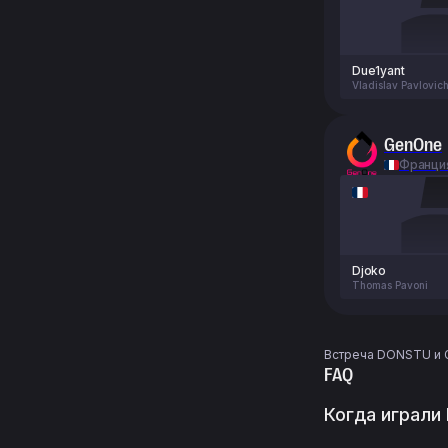
Due1yant
Vladislav Pavlovic
GenOne
Франци
Djoko
Thomas Pavoni
Встреча DONSTU и Ge
FAQ
Когда играл