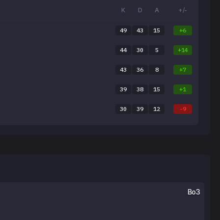
K
D
A
+/-
49
43
15
+6
44
30
5
+14
43
36
8
+7
39
38
15
+1
30
39
12
-9
Bo3