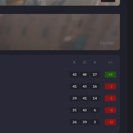
Decider
K
D
A
+/-
43
40
17
+3
41
43
16
-2
39
41
14
-2
35
43
6
-8
26
39
3
-13