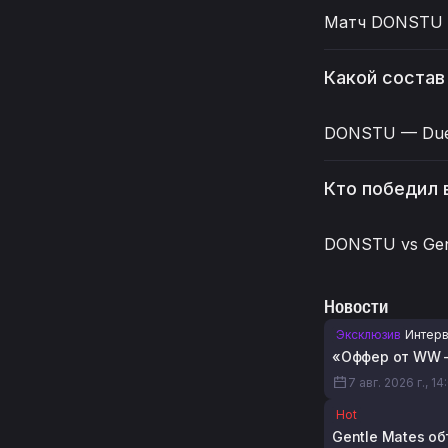
Матч DONSTU п
Какой соста
DONSTU — Due1y
Кто победил
DONSTU vs Gen
Новости
Эксклюзив
Интер
«Оффер от WW —
7 авг. 2026 г., 14
Hot
Gentle Mates об