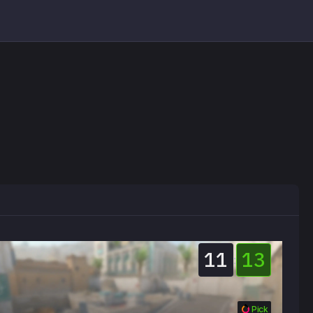
11
13
:
Pick