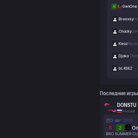
W
GenOne
Brooxsy
Hu
Chucky
Keoz
Nicol
Djoko
Thom
bL4SEZ
Последние игры
DONSTU
Россия
2 авг.
2026
0
:
2
O
BRO SUMMER CU