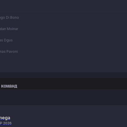
go Di Bono
Jordan Molnar
as Dgus
as Pavoni
 команд
mega
P 2026