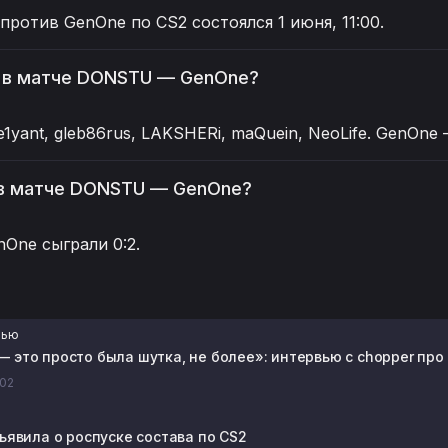
ротив GenOne по CS2 состоялся 1 июня, 11:00.
в в матче DONSTU — GenOne?
ant, gleb86rus, LAKSHERi, maQuein, NeoLife. GenOne —
 в матче DONSTU — GenOne?
One сыграли 0:2.
вью
 это просто была шутка, не более»: интервью с chopper пр
:02
ъявила о роспуске состава по CS2