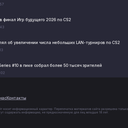
:57
в финал Игр будущего 2026 по CS2
:43
ял об увеличении числа небольших LAN-турниров по CS2
:13
eries #10 в пике собрал более 50 тысяч зрителей
8:02
нас
Контакты
йт носит информационный характер. Перепечатка материалов сайта разрешена только
гут содержать информацию, не предназначенную для лиц младше 18 лет.