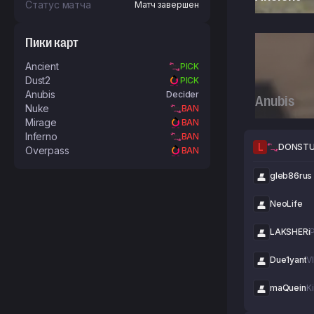
(Play-Ins)
Статус матча
Матч завершен
Пики карт
Ancient
PICK
Dust2
PICK
Anubis
Decider
Anubis
Nuke
BAN
Mirage
BAN
Inferno
BAN
L
DONST
Overpass
BAN
gleb86rus
NeoLife
LAKSHERi
Due1yant
V
maQuein
Ki