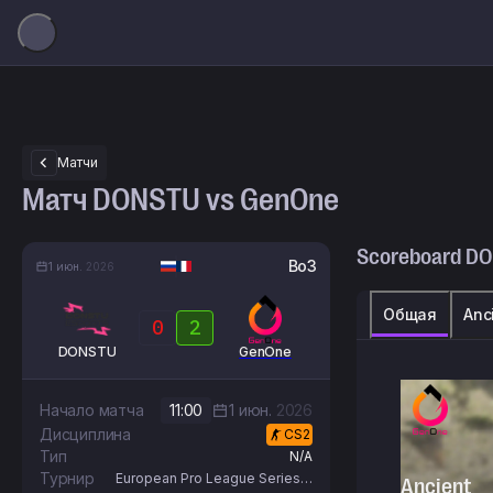
Матчи
Матч DONSTU vs GenOne
Scoreboard
DO
Bo3
1 июн.
2026
Общая
Anc
0
2
DONSTU
GenOne
Начало матча
11:00
1 июн.
2026
Дисциплина
CS2
Тип
N/A
Турнир
European Pro League Series 7
Ancient