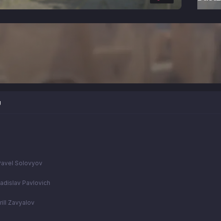
U
Pavel Solovyov
ladislav Pavlovich
rill Zavyalov