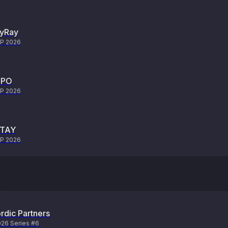
yRay
P 2026
EPO
P 2026
LTAY
P 2026
я
rdic Partners
26 Series #6