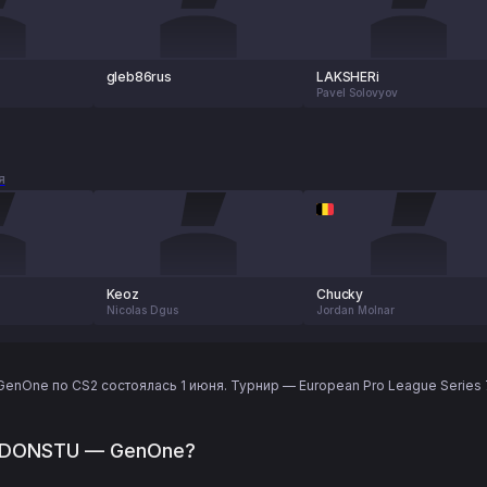
gleb86rus
LAKSHERi
h
Pavel Solovyov
я
Keoz
Chucky
Nicolas Dgus
Jordan Molnar
nOne по CS2 состоялась 1 июня. Турнир — European Pro League Series 7 
и DONSTU — GenOne?