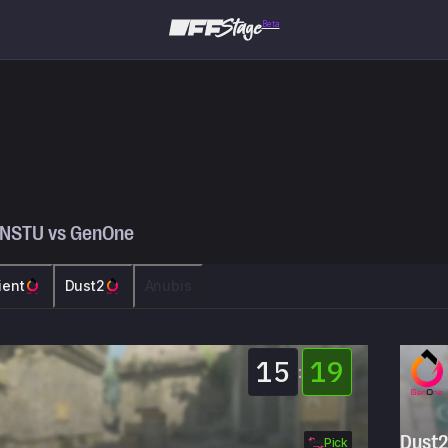
Beta
NSTU
vs
GenOne
ient
Dust2
Anubis
15
19
:
Dust2
Pick