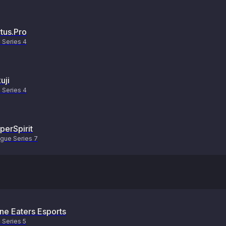
rtus.pro
 Series 4
uji
 Series 4
perSpirit
gue Series 7
ne Eaters Esports
Series 5