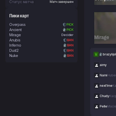
(Play-Ins)
Статус матча
Матч завершен
Пики карт
Overpass
PICK
Ancient
PICK
Mirage
Decider
Mirage
Anubis
BAN
Inferno
BAN
Dust2
BAN
W
brazylijs
Nuke
BAN
aimy
Nami
Huber
next1me
Ka
Chudy
Kacp
Pelle
Macie