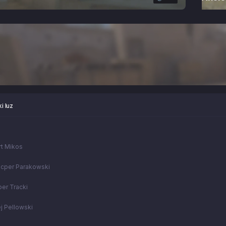
ki luz
t Mikos
cper Parakowski
er Tracki
j Pellowski