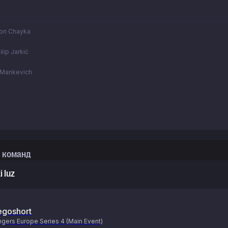
on Chayka
ilip Jarkić
 Mankevich
 команд
i luz
goshort
gers Europe Series 4 (Main Event)