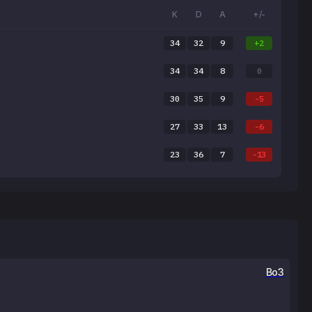
K
D
A
+/-
34
32
9
+2
34
34
8
0
30
35
9
-5
27
33
13
-6
23
36
7
-13
Bo3