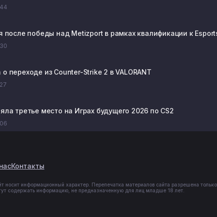
:44
я после победы над Metizport в рамках квалификации к Esport
:30
о переходе из Counter-Strike 2 в VALORANT
:27
няла третье место на Играх будущего 2026 по CS2
:06
нас
Контакты
йт носит информационный характер. Перепечатка материалов сайта разрешена только
гут содержать информацию, не предназначенную для лиц младше 18 лет.