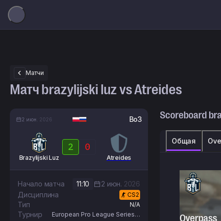
Матчи
Матч brazylijski luz vs Atreides
Scoreboard
bra
Bo3
2 июн.
2026
Общая
Ove
2
0
Brazylijski Luz
Atreides
Начало матча
11:10
2 июн.
2026
Дисциплина
CS2
Тип
N/A
Турнир
European Pro League Series 7
Overpass