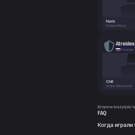
Nami
Hubert Mikos
Atreides
Россия
Chill
Artem Mankevich
Встреча brazylijski
FAQ
Когда играли b