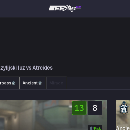
Beta
zylijski luz
vs
Atreides
rpass
Ancient
Mirage
13
8
:
Ancie
Pick