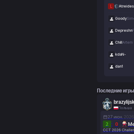
L
Atreides
Goody
Sim
Depreshn
F
Chill
Artem
kdaN-
dan1
Последние игры
brazylijsk
Польша
27 июн.
2026
2
:
0
Me
CCT 2026 Challen