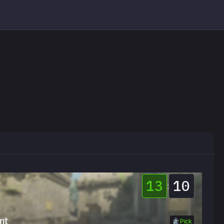
13
10
:
nt
Pick