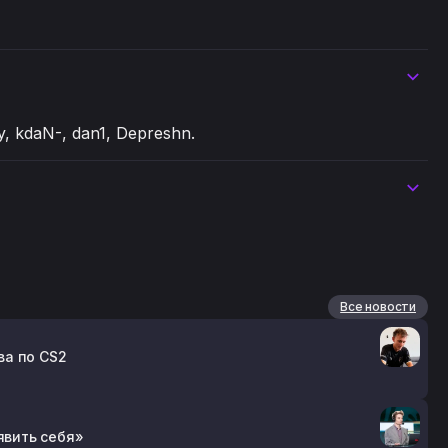
dy, kdaN-, dan1, Depreshn.
Все новости
ва по CS2
оявить себя»