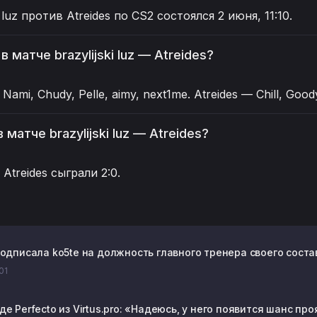
i luz против Atreides по CS2 состоялся 2 июня, 11:10.
в матче brazylijski luz — Atreides?
— Nami, Chudy, Pelle, aimy, next1me. Atreides — Chill, Goo
 матче brazylijski luz — Atreides?
vs Atreides сыграли 2:0.
 подписала ko5te на должность главного тренера своего соста
:01
оде Perfecto из Virtus.pro: «Надеюсь, у него появится шанс пр