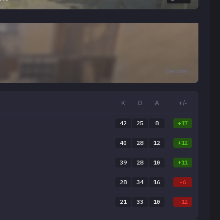
Decider
K
D
A
+/-
42
25
8
+17
40
28
12
+12
39
28
10
+11
28
34
16
-6
21
33
10
-12