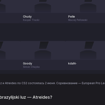
Chudy
Pelle
Kacper Tracki
Maciej Pellowski
Goody
kdaN-
Simon Chayka
 luz и Atreides по CS2 состоялась 2 июня. Соревнование — European Pro Le
razylijski luz — Atreides?