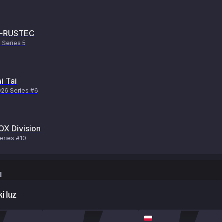
-RUSTEC
Series 5
i Tai
26 Series #6
OX Division
eries #10
ы
ki luz