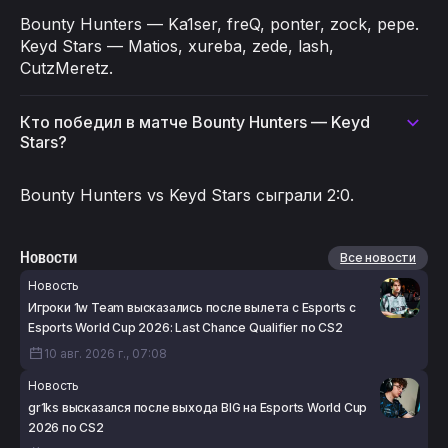
Bounty Hunters — Ka1ser, freQ, ponter, zock, pepe.
Keyd Stars — Matios, xureba, zede, lash,
CutzMeretz.
Кто победил в матче Bounty Hunters — Keyd
Stars?
Bounty Hunters vs Keyd Stars сыграли 2:0.
Новости
Все новости
Новость
Игроки 1w Team высказались после вылета с Esports с
Esports World Cup 2026: Last Chance Qualifier по CS2
10 авг. 2026 г., 07:08
Новость
gr1ks высказался после выхода BIG на Esports World Cup
2026 по CS2