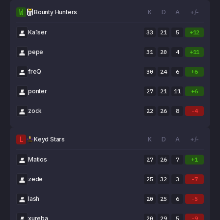
W
Bounty Hunters
K
D
A
+/-
Ka1ser
33
21
5
+12
pepe
31
20
4
+11
freQ
30
24
6
+6
ponter
27
21
11
+6
zock
22
26
8
-4
L
Keyd Stars
K
D
A
+/-
Matios
27
26
7
+1
zede
25
32
3
-7
lash
20
25
6
-5
xureba
20
29
5
-9