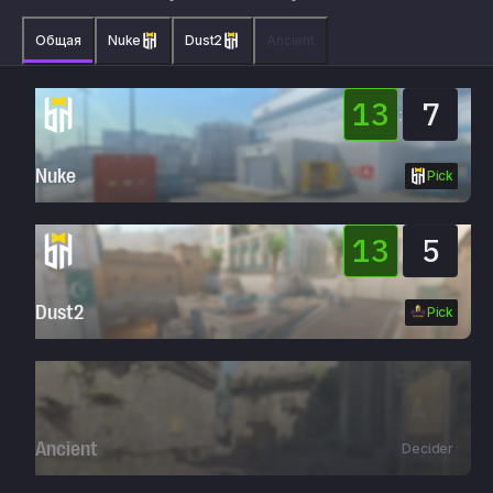
Общая
Nuke
Dust2
Ancient
13
7
:
Nuke
Pick
13
5
:
Dust2
Pick
Ancient
Decider