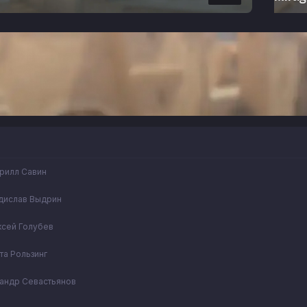
рилл Савин
дислав Выдрин
ксей Голубев
та Рользинг
андр Севастьянов