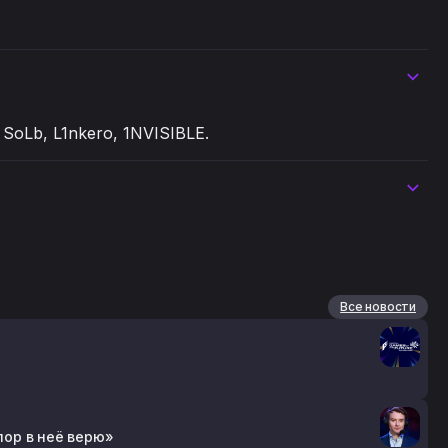
, SoLb, L1nkero, 1NVISIBLE.
Все новости
 пор в неё верю»