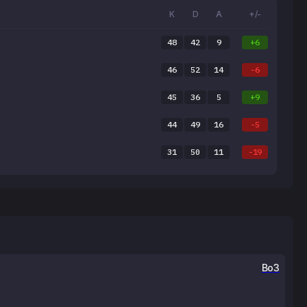
K
D
A
+/-
48
42
9
+6
46
52
14
-6
45
36
5
+9
44
49
16
-5
31
50
11
-19
Bo3