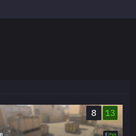
8
13
:
e
Pick