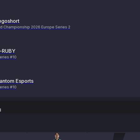
goshort
d Championship 2026 Europe Series 2
-RUBY
eries #10
antom Esports
eries #10
ы