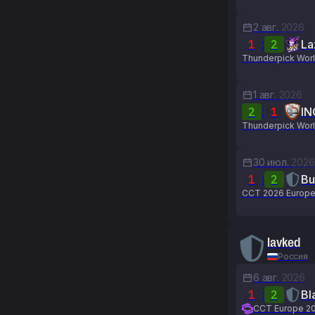
2 авг.
2026
1
:
2
La
Thunderpick Worl
1 авг.
2026
2
:
1
IN
Thunderpick Worl
30 июл.
2026
1
:
2
Bu
CCT 2026 Europe 
lavked
Россия
6 авг.
2026
1
:
2
Bl
CCT Europe 20