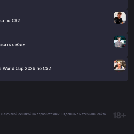
ва по CS2
оявить себя»
s World Cup 2026 по CS2
 с активной ссылкой на первоисточник. Отдельные материалы сайта