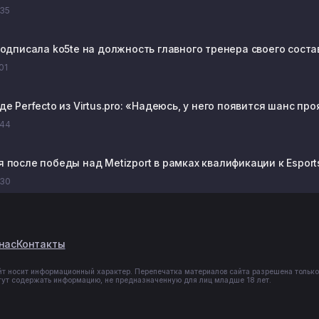
:35
 подписала ko5te на должность главного тренера своего соста
:01
оде Perfecto из Virtus.pro: «Надеюсь, у него появится шанс пр
:44
я после победы над Metizport в рамках квалификации к Esport
:30
нас
Контакты
йт носит информационный характер. Перепечатка материалов сайта разрешена только
гут содержать информацию, не предназначенную для лиц младше 18 лет.