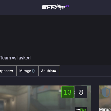
Beta
 Team
vs
lavked
rpass
Mirage
Anubis
13
8
:
Mirag
Pick