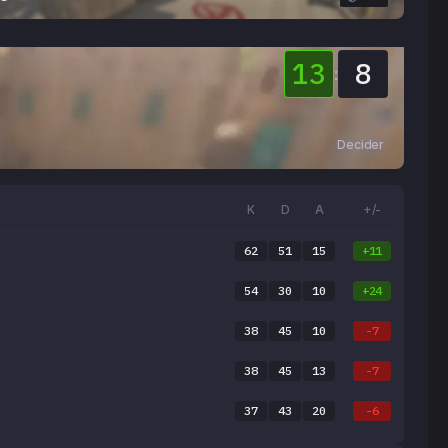
13
8
:
Decider
K
D
A
+/-
62
51
15
+11
54
30
10
+24
38
45
10
-7
38
45
13
-7
37
43
20
-6