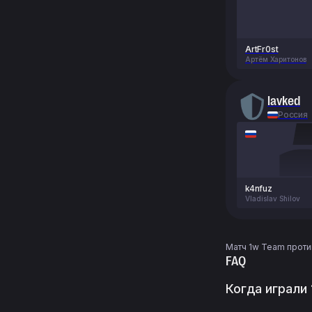
ArtFr0st
Артём Харитонов
lavked
Россия
k4nfuz
Vladislav Shilov
Матч 1w Team против
FAQ
Когда играли