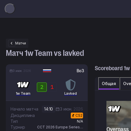
Матчи
Матч 1w Team vs lavked
Scoreboard
1w
Bo3
3 июн.
2026
Общая
Ove
2
1
1w Team
Lavked
Начало матча
14:10
3 июн.
2026
Дисциплина
CS2
Тип
N/A
Турнир
CCT 2026 Europe Series 3
Overpass