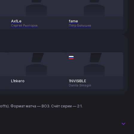
Ax1Le
fame
Сергей Рыхторов
Пётр Болышев
L1nkero
1NVISIBLE
Danila Simagin
ffs). Формат матча — BO3. Счёт серии — 2:1.