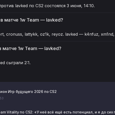
ротив lavked по CS2 состоялся 3 июня, 14:10.
 в матче 1w Team — lavked?
t, cronuss, lattykk, oz1k, reyoz. lavked — k4nfuz, xm1nd
в матче 1w Team — lavked?
ed сыграли 2:1.
ион Игр будущего 2026 по CS2
:53
eam Vitality по CS2: «У неё всё ещё есть потенциал, и я до сих