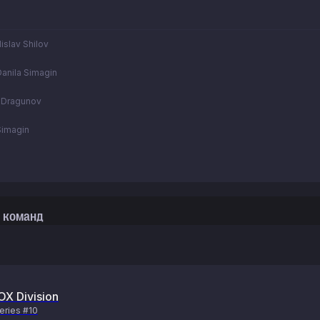
Vladislav Shilov
Danila Simagin
 Dragunov
 Simagin
 команд
OX Division
eries #10