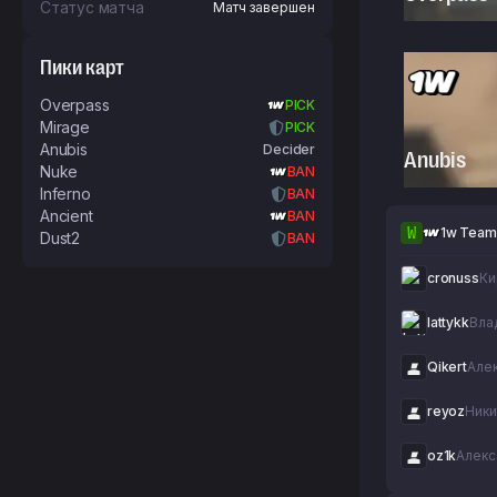
(Playoffs)
Статус матча
Матч завершен
Пики карт
Overpass
PICK
Mirage
PICK
Anubis
Decider
Anubis
Nuke
BAN
Inferno
BAN
Ancient
BAN
W
1w Team
Dust2
BAN
cronuss
Ки
lattykk
Вла
Qikert
Але
reyoz
Ники
oz1k
Алекс