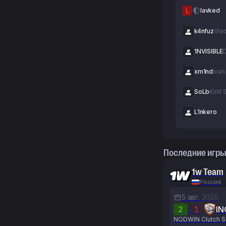
L
lavked
k4nfuz
1NVISIBLE
xm1nd
Ivan
SoLb
Kirill
L1nkero
Последние игры
1w Team
Россия
5 авг.
2026
2
:
1
IN
NODWIN Clutch S