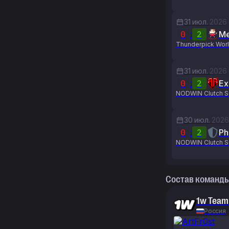
31 июл.
2026
0
:
2
Me
Thunderpick Worl
31 июл.
2026
0
:
2
Ex
NODWIN Clutch S
30 июл.
2026
0
:
2
Ph
NODWIN Clutch S
Состав команд
1w Team
Россия