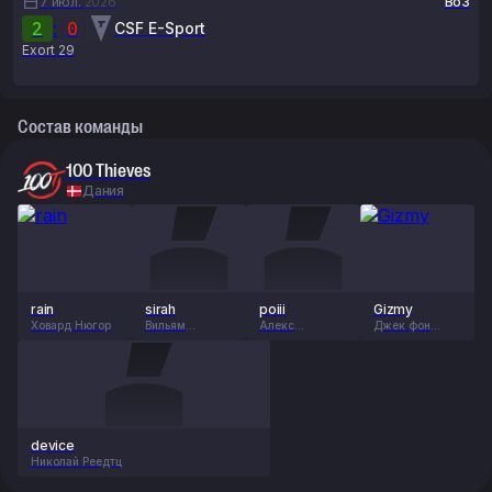
7 июл.
2026
Bo3
2
:
0
CSF E-Sport
Exort 29
Состав команды
100 Thieves
Дания
rain
sirah
poiii
Gizmy
Ховард Нюгор
Вильям
Алекс
Джек фон
Кьерсгор
Сундгрен
Шпрекельсен
device
Николай Реедтц