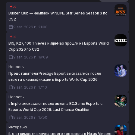
Hot
Buster Club — чемпион WINLINE Star Series Season 3 по
CS2
9 авг. 2026 г., 21:08
Hot
BIG, K27, 100 Thieves и JijieHao прошли на Esports World
Cup 2026 по CS2
9 авг. 2026 г., 19:09
Новость
Представители Prestige Esport высказались после
вылета с квалификации к Esports World Cup 2026
9 авг. 2026 г., 17:10
Новость
s1mple высказался после вылета BC.Game Esports с
Esports World Cup 2026: Last Chance Qualifier
9 авг. 2026 г., 15:50
Интервью
jL о стоимости выкупа своего контракта в Natus Vincere: