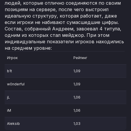
людей, которые отлично соединяются по своим
позициям на сервере, после чего выстроил
идеальную структуру, которая работает, даже
если игроки не набивают сумасшедшие цифры.
Состав, собранный Андреем, завоевал 4 титула,
одним из которых стал мейджор. При этом
индивидуальные показатели игроков находились
на среднем уровне:
Игрок
Рейтинг
b1t
1,09
w0nderful
1,09
jL
1,06
iM
1,06
Aleksib
1,03