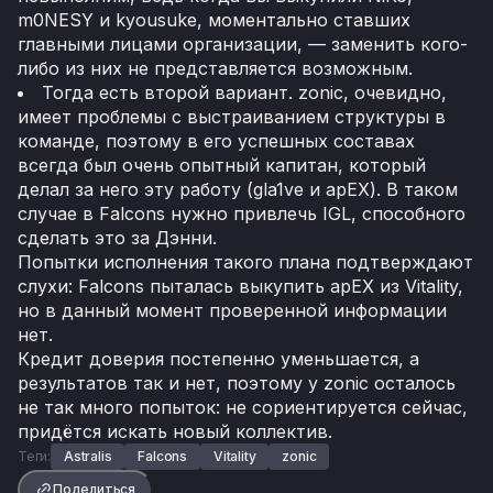
m0NESY и kyousuke, моментально ставших
главными лицами организации, — заменить кого-
либо из них не представляется возможным.
Тогда есть второй вариант. zonic, очевидно,
имеет проблемы с выстраиванием структуры в
команде, поэтому в его успешных составах
всегда был очень опытный капитан, который
делал за него эту работу (gla1ve и apEX). В таком
случае в Falcons нужно привлечь IGL, способного
сделать это за Дэнни.
Попытки исполнения такого плана подтверждают
слухи: Falcons пыталась выкупить apEX из Vitality,
но в данный момент проверенной информации
нет.
Кредит доверия постепенно уменьшается, а
результатов так и нет, поэтому у zonic осталось
не так много попыток: не сориентируется сейчас,
придётся искать новый коллектив.
Теги:
Astralis
Falcons
Vitality
zonic
Поделиться