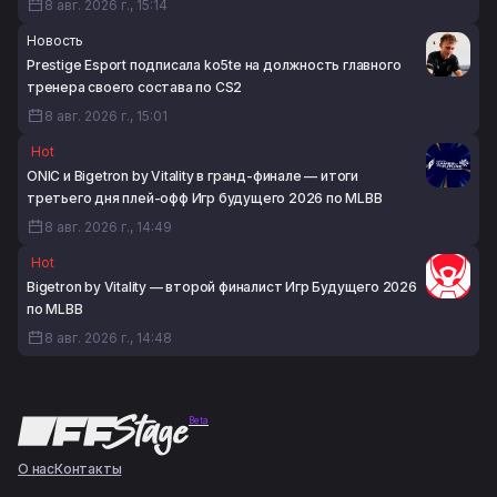
8 авг. 2026 г., 15:14
Новость
Prestige Esport подписала ko5te на должность главного
тренера своего состава по CS2
8 авг. 2026 г., 15:01
Hot
ONIC и Bigetron by Vitality в гранд-финале — итоги
третьего дня плей-офф Игр будущего 2026 по MLBB
8 авг. 2026 г., 14:49
Hot
Bigetron by Vitality — второй финалист Игр Будущего 2026
по MLBB
8 авг. 2026 г., 14:48
Beta
О нас
Контакты