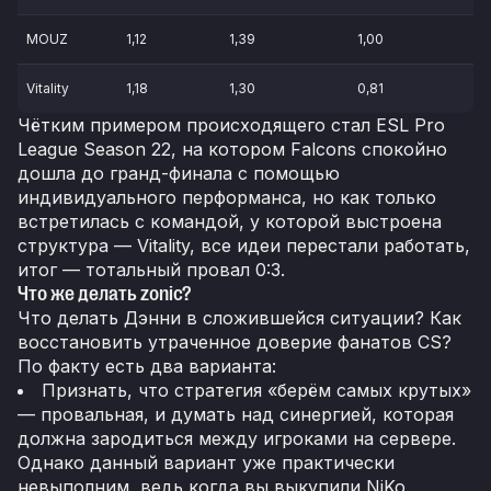
MOUZ
1,12
1,39
1,00
Vitality
1,18
1,30
0,81
Чётким примером происходящего стал ESL Pro
League Season 22, на котором Falcons спокойно
дошла до гранд-финала с помощью
индивидуального перформанса, но как только
встретилась с командой, у которой выстроена
структура — Vitality, все идеи перестали работать,
итог — тотальный провал 0:3.
Что же делать zonic?
Что делать Дэнни в сложившейся ситуации? Как
восстановить утраченное доверие фанатов CS?
По факту есть два варианта:
Признать, что стратегия «берём самых крутых»
— провальная, и думать над синергией, которая
должна зародиться между игроками на сервере.
Однако данный вариант уже практически
невыполним, ведь когда вы выкупили NiKo,