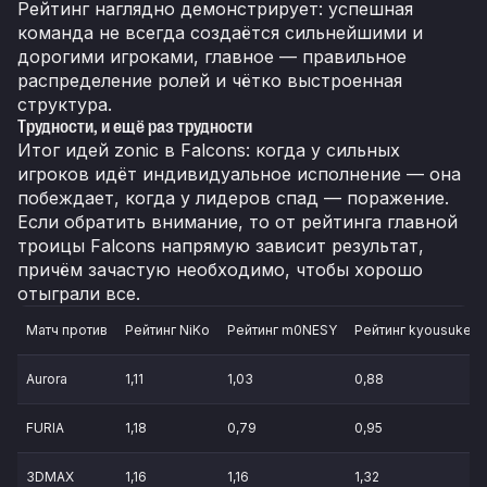
Рейтинг наглядно демонстрирует: успешная
команда не всегда создаётся сильнейшими и
дорогими игроками, главное — правильное
распределение ролей и чётко выстроенная
структура.
Трудности, и ещё раз трудности
Итог идей zonic в Falcons: когда у сильных
игроков идёт индивидуальное исполнение — она
побеждает, когда у лидеров спад — поражение.
Если обратить внимание, то от рейтинга главной
троицы Falcons напрямую зависит результат,
причём зачастую необходимо, чтобы хорошо
отыграли все.
Матч против
Рейтинг NiKo
Рейтинг m0NESY
Рейтинг kyousuke
Aurora
1,11
1,03
0,88
FURIA
1,18
0,79
0,95
3DMAX
1,16
1,16
1,32