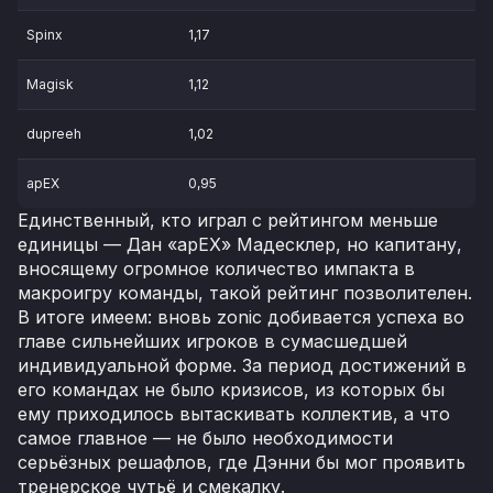
Spinx
1,17
Magisk
1,12
dupreeh
1,02
apEX
0,95
Единственный, кто играл с рейтингом меньше
единицы — Дан «apEX» Мадесклер, но капитану,
вносящему огромное количество импакта в
макроигру команды, такой рейтинг позволителен.
В итоге имеем: вновь zonic добивается успеха во
главе сильнейших игроков в сумасшедшей
индивидуальной форме. За период достижений в
его командах не было кризисов, из которых бы
ему приходилось вытаскивать коллектив, а что
самое главное — не было необходимости
серьёзных решафлов, где Дэнни бы мог проявить
тренерское чутьё и смекалку.