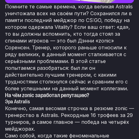
Помните те самые времена, когда великая Astralis
уничтожала всех на своём пути? Сохранился ли в
памяти последний мейджор по CS:GO, победу на
котором одержала Vitality? Если ваш ответ: «да»,
то вы должны вспомнить, кто тогда стоял за
спинами игроков — это был Дэнни «zonic»
Соренсен. Тренер, которого раньше относили к
ряду великих, в данный момент сталкивается с
серьёзными проблемами. В этой статье
попытаемся разобраться: был ли он
действительно лучшим тренером, с какими
трудностями столкнулся сейчас и сравним его с
более успешными на данный момент коллегами.
На чём zonic заработал репутацию?
Эра Astralis
Конечно, самая весомая строчка в резюме zonic —
тренерство в Astralis. Рекордные 16 трофеев за 29
турниров, а самое главное — победа на четырёх
мейджорах.
Само собой, когда такие феноменальные