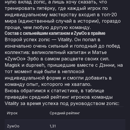
нулю вклад zonic, а лишь хочу сказать, что
тренировать пятёрку, где каждый игрок по
индивидуальному мастерству входил в топ-20
мира (единственный случай в истории), гораздо
проще, чем любую другую команду.
Состав с сильнейшим капитаном и ZywOo в прайме
Второй успех zonic — Vitality. Он попал в
изначально очень сильный и голодный до побед
коллектив: великолепный капитан и Матье
«ZywOo» Эрбо в самом расцвете своих сил.
Magisk и dupreeh, пришедшие вместе с Дэнни, на
тот момент ещё были в неплохой
индивидуальной форме и смогли добавить в
команду опыт, которого не хватало.
Вновь обратимся к статистике, в таблице
приведён средний рейтинг игроков команды
Vitality за время успеха под руководством zonic:
Игрок
Средний рейтинг
ZywOo
1,31