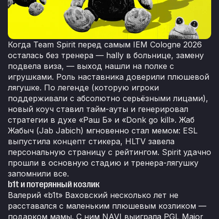
Когда Team Spirit перед самым IEM Cologne 2026
осталась без тренера — hally в больнице, замену
подвела виза, — выход нашли на полке с
игрушками. Роль наставника доверили плюшевой
лягушке. По легенде (которую игроки
поддерживали с абсолютно серьёзными лицами),
новый коуч ставил тайм-ауты и генерировал
стратегии в духе «Раш Б» и «Donk go kill». Жаб
Жабыч (Jab Jabich) мгновенно стал мемом: ESL
выпустила концепт стикера, HLTV завела
персональную страницу с рейтингом. Spirit удачно
прошли в основную стадию и тренера-лягушку
запомнили все.
b1t и потерянный козлик
Валерий «b1t» Ваховский несколько лет не
расставался с маленьким плюшевым козликом —
подарком мамы. С ним NAVI выиграла PGL Major