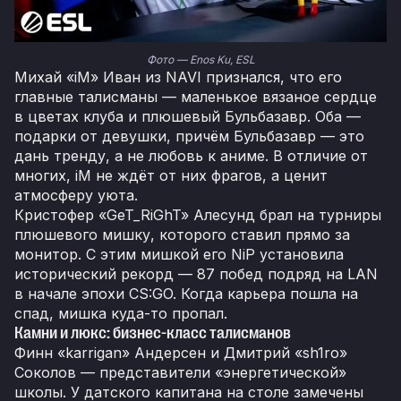
Фото — Enos Ku, ESL
Михай «iM» Иван из NAVI признался, что его
главные талисманы — маленькое вязаное сердце
в цветах клуба и плюшевый Бульбазавр. Оба —
подарки от девушки, причём Бульбазавр — это
дань тренду, а не любовь к аниме. В отличие от
многих, iM не ждёт от них фрагов, а ценит
атмосферу уюта.
Кристофер «GeT_RiGhT» Алесунд брал на турниры
плюшевого мишку, которого ставил прямо за
монитор. С этим мишкой его NiP установила
исторический рекорд — 87 побед подряд на LAN
в начале эпохи CS:GO. Когда карьера пошла на
спад, мишка куда-то пропал.
Камни и люкс: бизнес-класс талисманов
Финн «karrigan» Андерсен и Дмитрий «sh1ro»
Соколов — представители «энергетической»
школы. У датского капитана на столе замечены