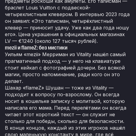
предметы роскоши как амулеты. Его талисман —
браслет Louis Vuitton с подвеской-
четырехлистным клевером. В интервью 2023 года
он заявил: «Это талисман, четырёхлистный
клевер — приносит удачу. Уже как два года ношу
его». Цена украшения в официальных магазинах
LV — €1240 (около 127 тысяч рублей).
mezii и flameZ: без мистики
Уильям «mezii» Мерриман из Vitality нашёл самый
прагматичный подход — у него на клавиатуре
стоит кейкап с фотографией дочери. Без всякой
магии, просто напоминание, ради кого он это
делает.
Шахар «flameZ» Шушан — тоже из Vitality —
подходит к вопросу по-взрослому. Он всегда
носит в кошельке записку с молитвой, которую
написала его мама. Перед перелётами он всегда
читает этот короткий текст — он служит не
столько для победы, сколько для безопасности.
В конце концов, каждый из этих игроков нашёл
свою маленькую константу в мире, где всё