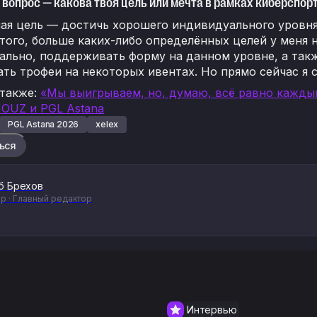
 вопрос — какова твоя цель или мечта в рамках киберспорт
ая цель — достичь хорошего индивидуального уровня 
ого, больше каких-либо определённых целей у меня н
льно, поддерживать форму на данном уровне, а такж
ть трофеи на некоторых ивентах. Но прямо сейчас я
 также:
«Мы выигрываем, но, думаю, всё равно кажды
MOUZ и PGL Astana
PGL Astana 2026
xelex
ься
б Брехов
р · Главный редактор
Интервью