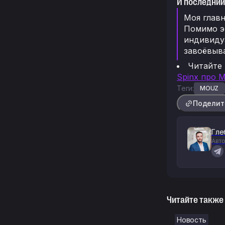
И последний
Моя главн
Помимо эт
индивидуа
завоёвыва
Читайте
Spinx про 
Теги:
MOUZ
Поделит
Гле
Авто
Читайте также
Новость