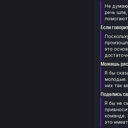
Не думаю,
речь шла,
помогают 
Если говорит
Поскольку
произошло
это основ
достаточн
Можешь расс
Я бы сказ
молодые. 
них так м
Поделись св
Я бы не с
привносит
команде. 
это имеет