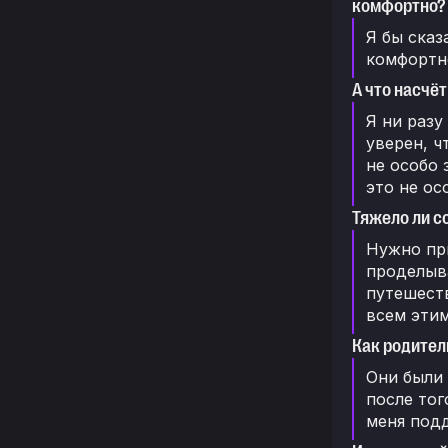
комфортно?
Я бы сказ
комфортне
А что насчё
Я ни разу
уверен, ч
не особо 
это не ос
Тяжело ли с
Нужно пр
проделыва
путешеств
всем этим
Как родител
Они были 
после тог
меня подд