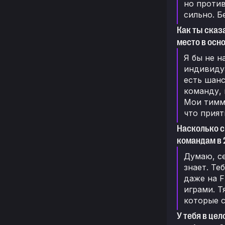
но против
сильно. Б
Как ты сказ
место в осн
Я бы не н
индивидуа
есть шанс
команду, 
Мои тимме
что прият
Насколько с
командам в 
Думаю, се
знает. Те
даже на F
играми. Т
которые с
У тебя в це