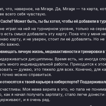
ал, что, наверное, на Mirage. Да, Mirage — та карта, 
е всего себя чувствую.
т Cache? Может быть, ты бы хотел, чтобы её добавили в т
 не играл на ней на турнирном уровне, только на сер
то есть смысл добавлять эту карту. Пока что у меня не
знаю карту, и не уверен, стоит ли её добавлять. Но не
обо важно.
овмещать личную жизнь, медиаактивности и тренировки в 1
идерживаться дисциплины. Время есть, но иногда с
ть много индивидуальной работы. Приходится к этом
овать — думаю, это тяжело для всех. Конечно, для ка
 точно можно справиться.
и относятся к твоей карьере в киберспорте? Поддерживали 
счастливы. Моя мама верила в это, но папа не понима
о, как я начал получать зарплату, стало легче донести
ерживают, и я очень рад.