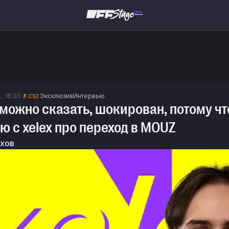
Beta
., 18:30
Эксклюзив
Интервью
CS2
 можно сказать, шокирован, потому чт
ю с xelex про переход в MOUZ
ехов