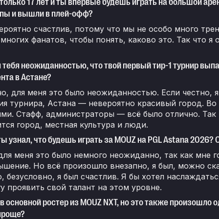
только 17 лет и ты впервые будешь играть на большой арен
пы и вышли в плей-офф?
ероятно счастлив, потому что мы не особо много трен
 многих фанатов, чтобы понять, каково это. Так что 
я тебя неожиданностью, что твой первый тир-1 турнир выпа
ента в Астане?
о, для меня это было неожиданностью. Если честно, я
я турнира, Астана — невероятно красивый город. Во 
ми. Стафф, администраторы — всё было отлично. Так 
тся город, местная культура и люди.
ты узнал, что будешь играть за MOUZ на PGL Astana 2026?
для меня это было немного неожиданно, так как мне 
шение. Но всё произошло внезапно, я был, можно ск
о, безусловно, я был счастлив. Я бы хотел наслаждать
гу проявить свой талант на этом уровне.
в основной ростер из MOUZ NXT, но это также произошло о
проще?