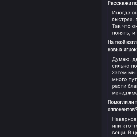
Расскажи по
Иногда он
быстрее, 
Так что о
понять, и
На твой взг
новых игрок
Думаю, де
сильно по
Затем мы
много пут
расти бла
менеджмен
Помогли ли 
оппонентов?
Наверное,
или кто-т
вещи. В ц