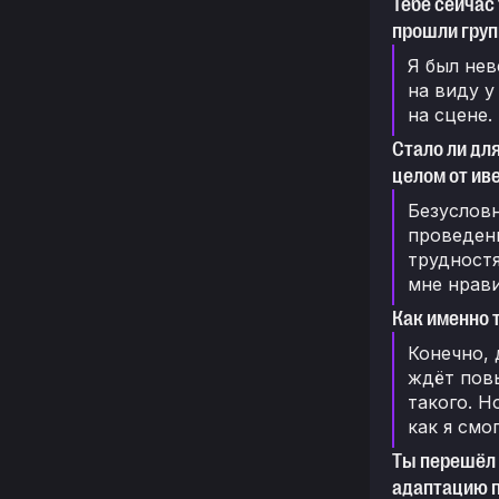
Тебе сейчас 
прошли груп
Я был нев
на виду у
на сцене.
Стало ли дл
целом от ив
Безусловн
проведени
трудностя
мне нрави
Как именно 
Конечно, 
ждёт повы
такого. Н
как я смо
Ты перешёл 
адаптацию 