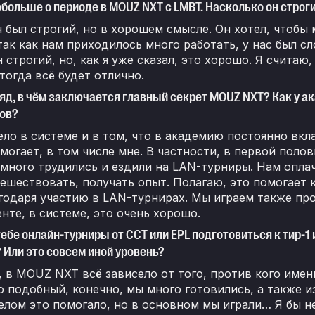
больше о периоде в MOUZ NXT с LMBT. Насколько он строги
 был строгий, но в хорошем смысле. Он хотел, чтобы
так как нам приходилось много работать, у нас был с
н строгий, но, как я уже сказал, это хорошо. Я считаю
 тогда всё будет отлично.
ляд, в чём заключается главный секрет MOUZ NXT? Как у а
ов?
ло в системе и в том, что в академию постоянно вкл
могает, в том числе мне. В частности, в первой полов
 много трудились и ездили на LAN-турниры. Нам опл
ешествовать, получать опыт. Полагаю, это помогает
годаря участию в LAN-турнирах. Мы играем также про
те, в системе, это очень хорошо.
тебе онлайн-турниры от CCT или EPL подготовиться к тир-1
 Или это совсем иной уровень?
 в MOUZ NXT всё зависело от того, против кого имен
о подобный, конечно, мы много готовились, а также 
елом это помогало, но в основном мы играли… Я бы не