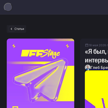
Статьи
18 мая 2026 г
«Я был,
интервь
Глеб Бр