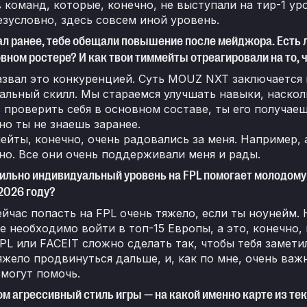
 команд, которые, конечно, не выступали на тир-1 ур
езусловно, здесь совсем иной уровень.
ал ранее, тебе обещали повышение после мейджора. Есть л
овном ростере? И как твои тиммейты отреагировали на то, 
азвал это конкуренцией. Суть MOUZ NXT заключается 
льный скилл. Мы стараемся улучшать навыки, наскол
 проверить себя в основном составе, ты его получаеш
но ты не знаешь заранее.
йты, конечно, очень радовались за меня. Например, 
но. Все они очень поддерживали меня и рады.
ильно индивидуальный уровень на FPL помогает молодому и
2026 году?
йчас попасть на FPL очень тяжело, если ты ноунейм. 
бе необходимо войти в топ-15 Европы, а это, конечно
PL или FACEIT сложно сделать так, чтобы тебя замети
яжело продвинуться дальше, и, как по мне, очень ва
могут помочь.
лом агрессивный стиль игры — на какой именно карте из т