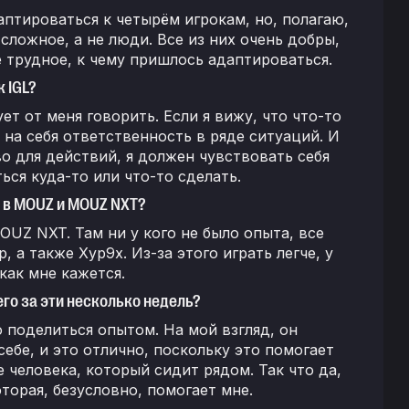
аптироваться к четырём игрокам, но, полагаю,
сложное, а не люди. Все из них очень добры,
 трудное, к чему пришлось адаптироваться.
к IGL?
ет от меня говорить. Если я вижу, что что-то
у на себя ответственность в ряде ситуаций. И
во для действий, я должен чувствовать себя
ься куда-то или что-то сделать.
 в MOUZ и MOUZ NXT?
OUZ NXT. Там ни у кого не было опыта, все
 а также Xyp9x. Из-за этого играть легче, у
 как мне кажется.
его за эти несколько недель?
о поделиться опытом. На мой взгляд, он
себе, и это отлично, поскольку это помогает
е человека, который сидит рядом. Так что да,
оторая, безусловно, помогает мне.