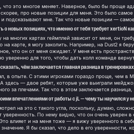
 что это многое меняет. Наверное, было бы проще ад
 скорее, про новые позиции для меня. Это было самое 
и подсказывают мне. Так что новые позиции — самое
ь о новых позициях, что именно от тебя требует xertioN ка
 на многих картах геймплей зависит от меня, он требу
 на карте, я могу заколить. Например, на Dust2 я бер
ное, что он от меня ожидает. У меня есть пространст
о уверенно для того, чтобы дать колл команде вернут
казать, чём заключается главная разница в тренировках
ал, в опыте. С этими игроками гораздо проще, чем в M
А здесь — двое ребят, которые уже выиграли мейджор,
ного за плечами. Так что в этом заключается разница,
оими впечатлениями от работы с jL — чему ты научился у н
мотрел на это с такого угла, поскольку, думаю, сложн
 уверенность. По нему видно, что он очень уверен в 
Это влияет и на меня тоже — я вижу уверенного в себ
 значение. Я бы сказал, что дело в его уверенности, к