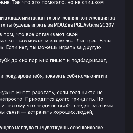
овне. Так что это помогало, но не слишком
и в академии какая-то внутренняя конкуренция за
что ты будешь играть за MOUZ на PGL Astana 2026?
в том, что все оттачивают свой
ько это возможно и как можно быстрее. Если
ь. Если нет, ты можешь играть за другую
ay0k до сих пор мне пишет и подбадривает,
гроку, вроде тебя, показать себя комьюнити и
Нужно много работать, если тебя никто не
, непросто. Приходится долго гриндить. Но
ли, потому что люди не особо следят за этими
жны связи — встречать хороших людей,
екущего маппула ты чувствуешь себя наиболее