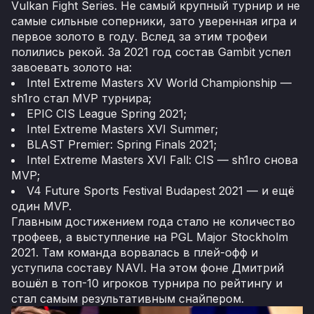
Vulkan Fight Series. Не самый крупный турнир и не
самые сильные соперники, зато уверенная игра и
первое золото в году. Вслед за этим трофеи
полились рекой. За 2021 год состав Gambit успел
завоевать золото на:
Intel Extreme Masters XV World Championship —
sh1ro стал MVP турнира;
EPIC CIS League Spring 2021;
Intel Extreme Masters XVI Summer;
BLAST Premier: Spring Finals 2021;
Intel Extreme Masters XVI Fall: CIS — sh1ro снова
MVP;
V4 Future Sports Festival Budapest 2021 — и ещё
один MVP.
Главным достижением года стало не количество
трофеев, а выступление на PGL Major Stockholm
2021. Там команда ворвалась в плей-офф и
уступила составу NAVI. На этом фоне Дмитрий
вошёл в топ-10 игроков турнира по рейтингу и
стал самым результативным снайпером.