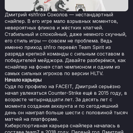
Дмитрий «sh1ro» Соколов — нестандартный
снайпер. В его игре мало взрывных моментов,
невероятных фликов и жёстких клатчей.
Стабильный и спокойный, даже немного скучный,
его стиль игры — совсем не проблема. Ведь
именно приход sh1ro перевёл Team Spirit из
разряда крепкой команды с сильным составом в
победителей мейджора. Давайте разберёмся, как
«снайпер на фоне» стал чемпионом и одним из
самых сильных игроков по версии HLTV.
Начало карьеры
Судя по профилю на FACEIT, Дмитрий серьёзно
начал увлекаться Counter-Strike ещё в 2015 году, в
возрасте четырнадцати лет. За десять лет с
момента создания аккаунта и по сегодняшний
день он наиграл больше шести с половиной тысяч
матчей на платформе.
Киберспортивная карьера снайпера началась в
составе team7 в 2018 году. Первый год Дмитрий