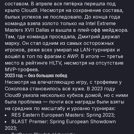
составом. В апреле вся пятёрка перешла под
крыло Cloud9. Несмотря на сохранение состава,
былых успехов не последовало. До конца года
команда взяла золото только на Intel Extreme
Masters XVII Dallas и вышла в плей-офф мейджора.
Там, где команда проседала, Дмитрий держал
марку. Он стал одним из самых осторожных
игроков, реже всех умирал на LAN-турнирах и
вошёл в топ по фрагам с AWP. В итоге — третье
место в рейтинге HLTV, несмотря на отсутствие
MVP-трофеев.
2023 год — без больших побед
Несмотря на впечатляющую игру, с трофеями у
Соколова становилось всё хуже. В 2023 году
Cloud9 увезла несколько кубков домой, но с ними
была проблема — почти все награды были взяты
на средних по масштабу и уровню турнирах:
RES Eastern European Masters: Spring 2023;
BLAST Premier: Spring European Showdown
2023;