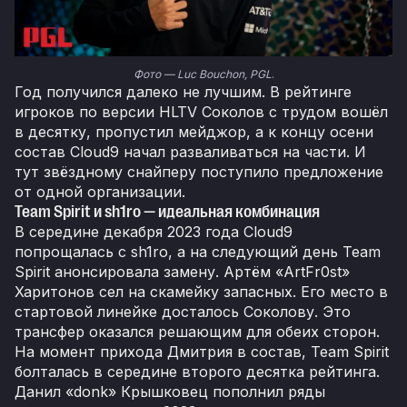
Фото — Luc Bouchon, PGL
.
Год получился далеко не лучшим. В рейтинге
игроков по версии HLTV Соколов с трудом вошёл
в десятку, пропустил мейджор, а к концу осени
состав Cloud9 начал разваливаться на части. И
тут звёздному снайперу поступило предложение
от одной организации.
Team Spirit и sh1ro — идеальная комбинация
В середине декабря 2023 года Cloud9
попрощалась с sh1ro, а на следующий день Team
Spirit анонсировала замену. Артём «ArtFr0st»
Харитонов сел на скамейку запасных. Его место в
стартовой линейке досталось Соколову. Это
трансфер оказался решающим для обеих сторон.
На момент прихода Дмитрия в состав, Team Spirit
болталась в середине второго десятка рейтинга.
Данил «donk» Крышковец пополнил ряды