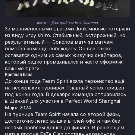
Фото — Дмитрий «sh1ro» Соколов.
За молниеносными фрагами donk многие потеряли
из виду игру sh1ro. Стабильный, осторожный, но
результативный — Соколов матч за матчем
помогал команде побеждать. Он всё также
оставался одним из самых живучих снайперов,
который редко промахивался и часто оформлял
важные фраги.
Крепкая база
До конца года Team Spirit взяла первенство ещё
на нескольких турнирах. Главный успех пришел
под конец года. В декабре команда отправилась
в Шанхай для участия в Perfect World Shanghai
Major 2024.
На турнире Team Spirit начала со второй фазы,
достаточно легко вышла в плей-офф и там без
особых проблем дошла до финала. В решающем
матче против FaZe Clan составу «драконов»