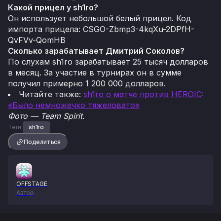
Какой прицел у sh1ro?
Он использует небольшой белый прицел. Код
импорта прицела: CSGO-Zbmp3-4kqXu-2DPfH-
QvFVv-QomHB
Сколько зарабатывает Дмитрий Соколов?
По слухам sh1ro зарабатывает 25 тысяч долларов
в месяц. За участие в турнирах он в сумме
получил примерно 1 200 000 долларов.
Читайте также:
sh1ro о матче против HEROIC:
«Было немножечко тяжеловато»
Фото — Team Spirit
.
Теги:
sh1ro
Поделиться
OFFSTAGE
Автор