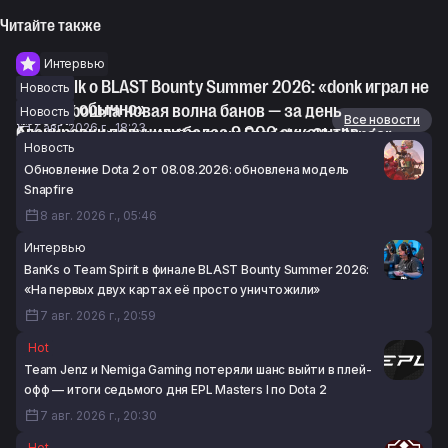
Читайте также
Интервью
Devilwalk о BLAST Bounty Summer 2026: «donk играл не
Новость
так, как обычно»
В CS2 прошла новая волна банов — за день
Новость
Новости
Все новости
7 авг. 2026 г., 18:23
блокировки получили более 9 000 аккаунтов
Анонсирован женский турнир Fragster Challenger
Новость
7 авг. 2026 г., 16:52
Female Masters #1 по CS2
Обновление Dota 2 от 08.08.2026: обновлена модель
7 авг. 2026 г., 16:26
Snapfire
8 авг. 2026 г., 05:46
Интервью
BanKs о Team Spirit в финале BLAST Bounty Summer 2026:
«На первых двух картах её просто уничтожили»
7 авг. 2026 г., 20:59
Hot
Team Jenz и Nemiga Gaming потеряли шанс выйти в плей-
офф — итоги седьмого дня EPL Masters I по Dota 2
7 авг. 2026 г., 20:30
Hot