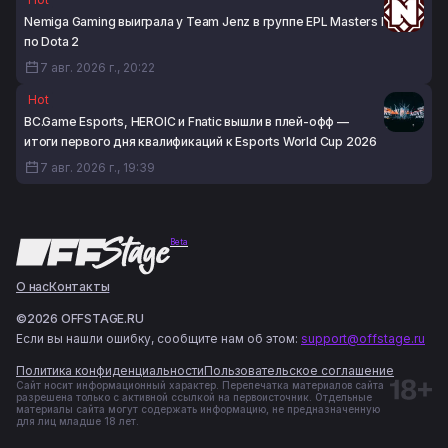
Nemiga Gaming выиграла у Team Jenz в группе EPL Masters I
по Dota 2
7 авг. 2026 г., 20:22
Hot
BC.Game Esports, HEROIC и Fnatic вышли в плей-офф —
итоги первого дня квалификаций к Esports World Cup 2026
7 авг. 2026 г., 19:39
Beta
О нас
Контакты
©2026 OFFSTAGE.RU
Если вы нашли ошибку, сообщите нам об этом:
support@offstage.ru
Политика конфиденциальности
Пользовательское соглашение
Сайт носит информационный характер. Перепечатка материалов сайта
разрешена только с активной ссылкой на первоисточник. Отдельные
материалы сайта могут содержать информацию, не предназначенную
для лиц младше 18 лет.