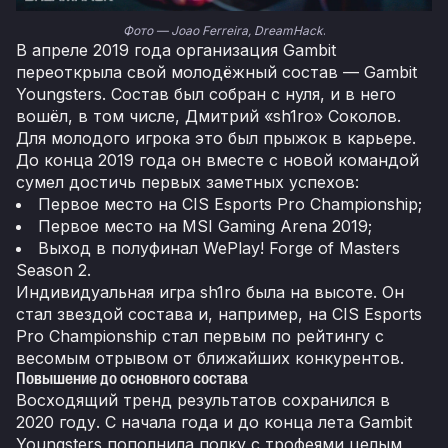
Фото — Joao Ferreira, DreamHack
.
В апреле 2019 года организация Gambit
переоткрыла свой молодёжный состав — Gambit
Youngsters. Состав был собран с нуля, и в него
вошёл, в том числе, Дмитрий «sh1ro» Соколов.
Для молодого игрока это был прыжок в карьере.
До конца 2019 года он вместе с новой командой
сумел достичь первых заметных успехов:
Первое место на CIS Esports Pro Championship;
Первое место на MSI Gaming Arena 2019;
Выход в полуфинал WePlay! Forge of Masters
Season 2.
Индивидуальная игра sh1ro была на высоте. Он
стал звездой состава и, например, на CIS Esports
Pro Championship стал первым по рейтингу с
весомым отрывом от ближайших конкурентов.
Повышение до основного состава
Восходящий тренд результатов сохранился в
2020 году. С начала года и до конца лета Gambit
Youngsters пополнила полку с трофеями целым