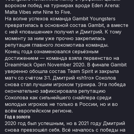
ворохом побед на турнирах вроде Eden Arena:
Malta Vibes или Nine to Five.
На волне успехов команда Gambit Youngsters
превратилась в основной состав Gambit, а вместе
с ней «повышение» получил и Дмитрий. К тому
моменту за ним уже прочно закрепилась
репутация главного локомотива команды.
Конец года ознаменовался серьёзным
достижением — команда взяла первенство на
DreamHack Open November 2020. В финале Gambit
уверенно обошла состав Team Spirit и закрыла
матч со счётом 3:1. Дмитрий «sh1ro» Соколов
снова стал лучшим игроком турнира. Эта победа
окончательно зафиксировала репутацию
Соколова как сильнейшего снайпера среди
молодых игроков не только в России, но и во
всём европейском регионе.
Год в золоте
2020 год был успешным, но в 2021 году Дмитрий
снова превзошёл себя. Всё началось с победы на