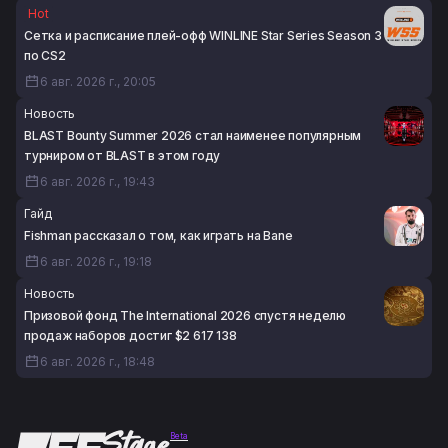
Hot
Сетка и расписание плей-офф WINLINE Star Series Season 3
по CS2
6 авг. 2026 г., 20:05
Новость
BLAST Bounty Summer 2026 стал наименее популярным
турниром от BLAST в этом году
6 авг. 2026 г., 19:43
Гайд
Fishman рассказал о том, как играть на Bane
6 авг. 2026 г., 19:18
Новость
Призовой фонд The International 2026 спустя неделю
продаж наборов достиг $2 617 138
6 авг. 2026 г., 18:48
Beta