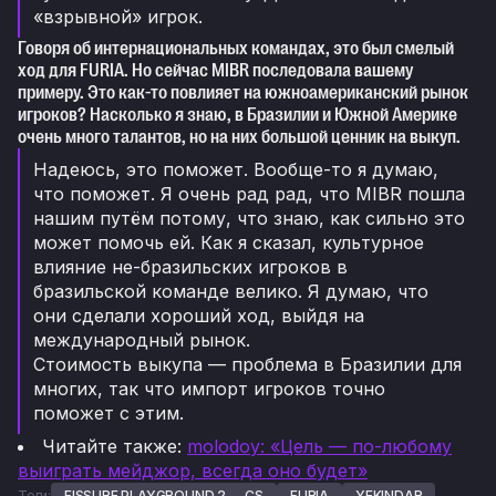
«взрывной» игрок.
Говоря об интернациональных командах, это был смелый
ход для FURIA. Но сейчас MIBR последовала вашему
примеру. Это как-то повлияет на южноамериканский рынок
игроков? Насколько я знаю, в Бразилии и Южной Америке
очень много талантов, но на них большой ценник на выкуп.
Надеюсь, это поможет. Вообще-то я думаю,
что поможет. Я очень рад рад, что MIBR пошла
нашим путём потому, что знаю, как сильно это
может помочь ей. Как я сказал, культурное
влияние не-бразильских игроков в
бразильской команде велико. Я думаю, что
они сделали хороший ход, выйдя на
международный рынок.
Стоимость выкупа — проблема в Бразилии для
многих, так что импорт игроков точно
поможет с этим.
Читайте также:
molodoy: «Цель — по-любому
выиграть мейджор, всегда оно будет»
Теги:
FISSURE PLAYGROUND 2 — CS
FURIA
YEKINDAR