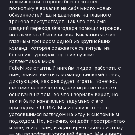
технической стороны было сложнее,
поскольку я взвалил на себя много новых
обязанностей, да и давление на главного
тренера присутствует. Так что это был
гладкий переход благодаря помощи игроков,
но также это был и вызов. Внезапно я стал
главным тренером одной из крупнейших
команд, которая сражается за титулы на
больших турнирах, против лучших
коллективов мира!
FalleN же опытный ингейм-лидер, работать с
ним, значит иметь в команде сильный голос,
диктующий, как она будет играть. Конечно,
система нашей командной игры во многом
основана на том, во что Габриэль верит, но
так и было изначально задумано с его
приходом в FURIA. Мы искали кого-то с
устоявшимся взглядом на игру и системным
подходом. Но, конечно, он даёт пространство
и мне, и игрокам, и адаптирует свою систему
— мы подобрали хороший баланс. Мы учимся