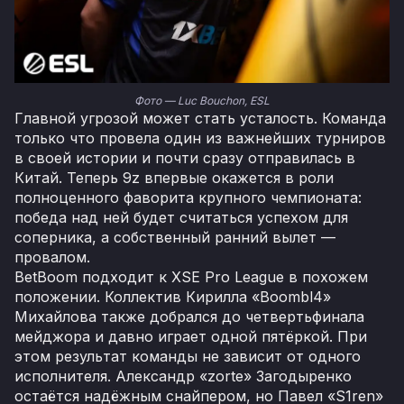
Фото — Luc Bouchon, ESL
Главной угрозой может стать усталость. Команда
только что провела один из важнейших турниров
в своей истории и почти сразу отправилась в
Китай. Теперь 9z впервые окажется в роли
полноценного фаворита крупного чемпионата:
победа над ней будет считаться успехом для
соперника, а собственный ранний вылет —
провалом.
BetBoom подходит к XSE Pro League в похожем
положении. Коллектив Кирилла «Boombl4»
Михайлова также добрался до четвертьфинала
мейджора и давно играет одной пятёркой. При
этом результат команды не зависит от одного
исполнителя. Александр «zorte» Загодыренко
остаётся надёжным снайпером, но Павел «S1ren»