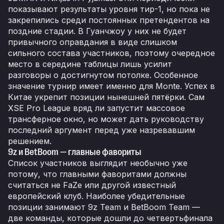
показывают результаты уровня тир-1, но пока не
закрепились среди постоянных претендентов на
поздние стадии. В Гуанчжоу у них не будет
привычного оправдания в виде слишком
сильного состава участников, поэтому очередное
место в середине таблицы лишь усилит
разговоры о достигнутом потолке. Особенное
значение турнир имеет именно для Monte. Успех в
Китае укрепит позиции нынешней пятёрки. Сам
XSE Pro League вряд ли запустит массовое
трансферное окно, но может дать руководству
последний аргумент перед уже назревавшим
решением.
9z и BetBoom — главные фавориты
Список участников выглядит необычно уже
потому, что главными фаворитами должны
считаться не FaZe или другой известный
европейский клуб. Наиболее убедительные
позиции занимают 9z Team и BetBoom Team —
две команды, которые дошли до четвертьфинала