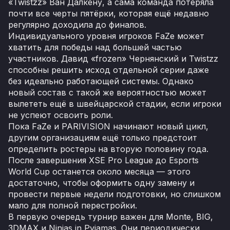
«Twistzz» Ван Далкену, а сама команда потеряла
почти все черты пятёрки, которая ещё недавно
регулярно доходила до финалов.
Индивидуального уровня игроков FaZe может
хватить для победы над большей частью
участников. Давид «frozen» Чернянский и Twistzz
способны решить исход отдельной серии даже
без идеально работающей системы. Однако
новый состав с такой же вероятностью может
вылететь ещё в швейцарской стадии, если игроки
не успеют освоить роли.
Пока FaZe и PARIVISION начинают новый цикл,
другим организациям ещё только предстоит
определить ростеры на вторую половину года.
После завершения XSE Pro League до Esports
World Cup останется около месяца — этого
достаточно, чтобы оформить одну замену и
провести первые недели подготовки, но слишком
мало для полной перестройки.
В первую очередь турнир важен для Monte, BIG,
3DMAX и Ninjas in Pyjamas. Они периодически