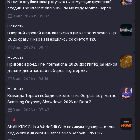
Noxville опубликовал результаты симуляции групповой
Cup 2026
стадии The International 2026 по методу Монте-Карло
7 авг. 2026 г., 19:39
8 авг. 2026 г., 09:02
Новость
В первый игровой день квалификации к Esports World Cup
2026 сразу 11 карт завершились со счётом 13:0
8 авг. 2026 г., 08:41
Новость
Призовой фонд The International 2026 достиг $2,69 млн за
девять дней продаж наборов поддержки
8 авг. 2026 г., 08:16
Новость
Команда Topson победила коллектив Gorgc в шоу-матче
Samsung Odyssey Showdown 2026 по Dota 2
8 авг. 2026 г., 07:43
Hot
SNAILKICK Club и WorldEdit Club покинули турнир — итоги
седьмого дня WINLINE Star Series Season 3 по CS2