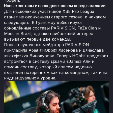
трофей.
Новые составы и последние шансы перед заменами
Для нескольких участников XSE Pro League
станет не окончанием старого сезона, а началом
следующего. В Гуанчжоу дебютируют
обновлённые составы PARIVISION, FaZe Clan и
Made in Brazil, однако наибольший интерес
вызывают первые две команды.
После неудачного мейджора PARIVISION
пригласила Абая «HObbit» Хасенова и Вячеслава
«slaxejezzz» Винокурова. Теперь HObbit предстоит
встроиться в систему Джами «Jame» Али и
помочь составу, который совсем недавно
выглядел потерянным как на командном, так и на
индивидуальном уровне.