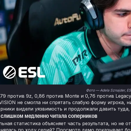
Фото — Adela Sznajder, ES
,79 против 9z, 0,86 против Monte и 0,76 против Legac
IVISION не смогла ни спрятать слабую форму игрока, 
ерники видели уязвимость и продолжали давить туда, 
 слишком медленно читала соперников
ьная статистика объясняет часть результата, но не о
енялась по ходу серий? Просмотр демо показывает б