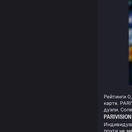
Рейтинги 0
карте. PAR
дуэли. Соп
PARIVISION
Индивидуал
почти не м