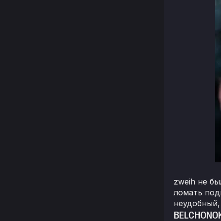
zweih не б
ломать под
неудобный, 
BELCHONOK