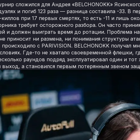
урнир сложился для Андрея «BELCHONOKK» Ясинского.
уэлях и погиб 123 раза — разница составила -33. В п
-киллов при 17 первых смертях, то есть -11 и лишь о
орника требует осторожного разбора. Он часто прини
й и должен выиграть время до ротации. Проблема начи
 не приносит ни размена, ни понимания структуры ата
 происходило с PARIVISION. BELCHONOKK получал мно
словиях. Где-то не хватало своевременной флешки, гд
есколько раундов подряд эксплуатировал один и тот ж
 выход, а становился первым потерянным звеном защ