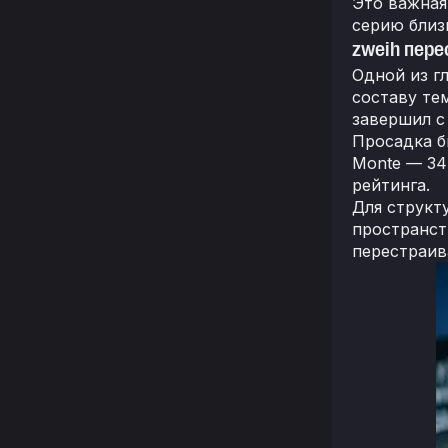
Это важная
серию близ
zweih пере
Одной из г
составу те
завершил с
Просадка бы
Monte — 34:
рейтинга.
Для структ
пространст
перестраив