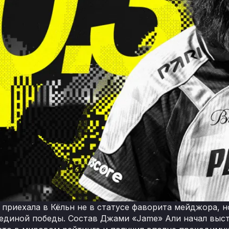
 приехала в Кёльн не в статусе фаворита мейджора, н
 единой победы. Состав Джами «Jame» Али начал выст