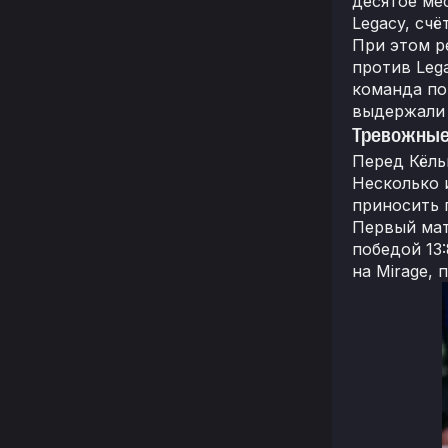
десятое ме
Legacy, сч
При этом ре
против Leg
команда по
выдержали 
Тревожные
Перед Кёльн
Несколько 
приносить 
Первый мат
победой 13:
на Mirage, 