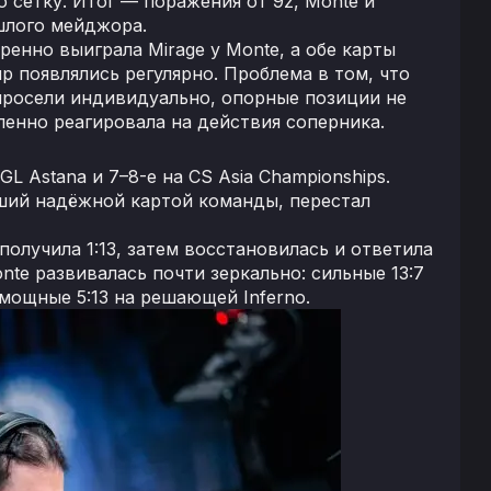
 сетку. Итог — поражения от 9z, Monte и
ошлого мейджора.
ренно выиграла Mirage у Monte, а обе карты
 появлялись регулярно. Проблема в том, что
просели индивидуально, опорные позиции не
енно реагировала на действия соперника.
L Astana и 7–8-е на CS Asia Championships.
вший надёжной картой команды, перестал
получила 1:13, затем восстановилась и ответила
Monte развивалась почти зеркально: сильные 13:7
омощные 5:13 на решающей Inferno.