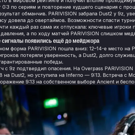
сто в мировом рейтинге и получил вполне проходимую
ёт 0:3 по сериям и повторение худшего сценария с пр
зультат обманчив. PARIVISION забрала Dust2 у 9z, уве
acy довела до овертаймов. Возможности спасти турнир
чти каждый раз сама их отпускала: ключевые игроки 
давления, а по ходу матчей PARIVISION слишком медл
 сигналы появились ещё до мейджора
ом форма PARIVISION пошла вниз: 12–14-е место на PG
игроков потеряли уверенность, а Dust2, долго служи
гарантированные победы.
ч с 9z подтвердил опасения. На Overpass PARIVISION 
8 на Dust2, но уступила на Inferno — 9:13. Встреча с 
поражение 9:13 на собственном выборе Ancient и бесп