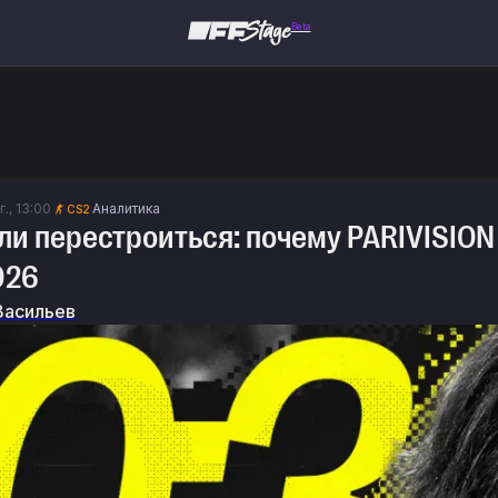
Beta
г., 13:00
Аналитика
CS2
ли перестроиться: почему PARIVISION
026
Васильев