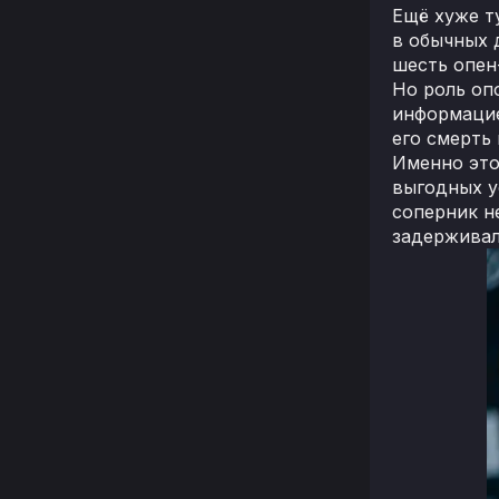
Ещё хуже т
в обычных д
шесть опен
Но роль оп
информацие
его смерть
Именно это
выгодных у
соперник н
задерживал