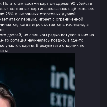
 По итогам восьми карт он сделал 90 убийств
ервых контактах картина оказалась ещё тяжелее:
коло 26% выигранных стартовых дуэлей.
мает атаку первым, играет с ограниченной
нается, когда игрок остаётся в изоляции, а
ки.
го дуэлей, но слишком редко вступал в них на
е-то ротация начиналась поздно, а где-то
е участок карты. В результате опорник не
иты.