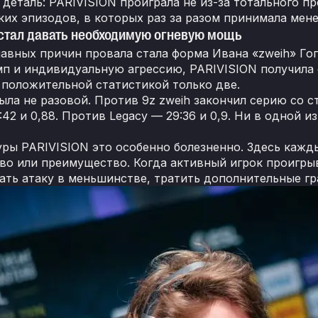
 деталь: PARIVISION проиграла не из-за тотального п
ких эпизодов, в которых раз за разом принимала мен
стал давать необходимую огневую мощь
лавных причин провала стала форма Ивана «zweih» Гог
мп и индивидуальную агрессию, PARIVISION получила
 положительной статистикой только две.
ла не разовой. Против 9z zweih закончил серию со ст
42 и 0,88. Против Legacy — 29:36 и 0,9. Ни в одной 
уры PARIVISION это особенно болезненно. Здесь каж
во или преимущество. Когда активный игрок проигры
ать атаку в меньшинстве, тратить дополнительные гра