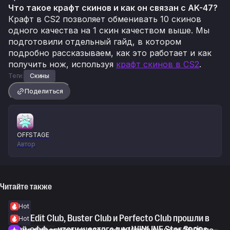
Что такое крафт скинов и как он связан с AK-47?
Крафт в CS2 позволяет обменивать 10 скинов
одного качества на 1 скин качеством выше. Мы
подготовили отдельный гайд, в котором
подробно рассказываем, как это работает и как
получить нож, используя
крафт скинов в CS2
.
Теги:
Скины
Поделиться
OFFSTAGE
Автор
Читайте также
Hot
WorldEdit Club, Buster Club и Perfecto Club прошли в
Hot
плей-офф — итоги шестого дня WINLINE Star Series