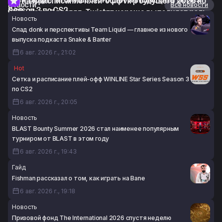
Сетка и расписание плей-офф Игр будущего 2026 по
Интервью
Новости
Все новости
Season 3 по CS2
CS2
voo: «На мой взгляд, Twistzz хорошо выполняет роль
Новость
6 авг. 2026 г., 18:13
6 авг. 2026 г., 18:00
IGL»
Спад donk и перспективы Team Liquid — главное из нового
6 авг. 2026 г., 17:23
выпуска подкаста Snake & Banter
6 авг. 2026 г., 21:02
Hot
Сетка и расписание плей-офф WINLINE Star Series Season 3
по CS2
6 авг. 2026 г., 20:05
Новость
BLAST Bounty Summer 2026 стал наименее популярным
турниром от BLAST в этом году
6 авг. 2026 г., 19:43
Гайд
Fishman рассказал о том, как играть на Bane
6 авг. 2026 г., 19:18
Новость
Призовой фонд The International 2026 спустя неделю