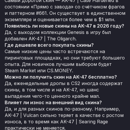
Самый дорогой скин — AK-47 | Case Hardened в
состоянии «Прямо с завода» со счётчиком фрагов
и паттерном #661. Он существует в единственном
экземпляре и оценивается более чем в $1 млн.
Появились ли новые скины на AK-47 в 2026 году?
Да, с выходом коллекции Genesis в игру был
добавлен AK-47 | The Oligarch.
Где дешевле всего покупать скины?
Самые низкие цены часто встречаются на
пиринговых площадках, но они требуют большего
опыта. Для новичков лучшим выбором будет
Steam Market или CS.MONEY.
Можно ли получить скин на AK-47 бесплатно?
Да, еженедельные дропы в CS2 иногда содержат
скины, в том числе и на AK-47, но шанс
выпадения чего-то ценного крайне мал.
Влияет ли износ на внешний вид скина?
Да, и для разных скинов по-разному. Например,
AK-47 | Vulcan сильно теряет в качестве с ростом
износа, в то время как AK-47 | Searing Rage
практически не меняется.