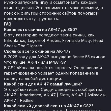
нужно запускать игру и осматривать каждый
скин отдельно. Это занимает немало времени, а
поиск и фильтры сторонних сайтов помогают
преодолеть эту трудность.
FAQ
Какие есть скины на AK-47 до $50?
В эту категорию попадают такие скины, как
Inheritance, Legion of Anubis, Frontside Misty, Head
Shot и The Oligarch.
Сколько всего скинов на AK-47?
В 2026 году для AK-47 выпущено более 55 скинов.
Что лучше: AK-47 или M4A1-S?
В CS2 «Калаш» остаётся королём. Он дешевле и
гарантированно убивает одним попаданием в
голову на любой дистанции.
Какой скин для AK-47 самый лучший?
Это субъективно. Среди фаворитов сообщества:
AK-47 | Inheritance, AK-47 | Slate, AK-47 | Asiimov и
AK-47 | Redline.
Какой самый дорогой скин на AK-47 в CS2?