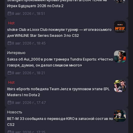
8 авг. 2026 г., 16:35
Играх Будущего 2026 по Dota 2
8 авг. 2026 г., 18:51
Hot
shoke Club и Lixxx Club покинули турнир — итоги восьмого
дня WINLINE Star Series Season 3 по CS2
8 авг. 2026 г., 18:45
Интервью
Saksa об Aui_2000 в роли тренера Tundra Esports: «Честно
говоря, думаю, он делал слишком много»
8 авг. 2026 г., 18:21
Hot
Ilbirs eSports победила Team Jenz в групповом этапе EPL
Masters I по Dota 2
8 авг. 2026 г., 17:47
Новость
BET-M 33 сообщила о переводе KIRO в запасной состав по
CS2
8 авг. 2026 г., 17:25