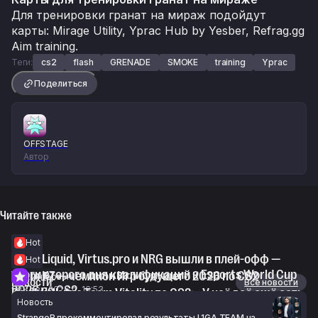
Для тренировки гранат на мираж подойдут
карты: Mirage Utility, Yprac Hub by Yesber, Refrag.gg
Aim training.
Теги:
cs2
flash
GRENADE
SMOKE
training
Yprac
Поделиться
OFFSTAGE
Автор
Читайте также
Hot
Team Liquid, Virtus.pro и NRG вышли в плей-офф —
Hot
итоги второго дня квалификаций к Esports World Cup
Team KZ — чемпион Игр будущего 2026 по CS2
Интервью
Новости
Все новости
2026 по CS2
8 авг. 2026 г., 16:53
Devilwalk про Team Vitality по CS2: «У неё всё ещё есть
Новость
8 авг. 2026 г., 17:23
потенциал, и я до сих пор в неё верю»
StrangeR прокомментировал результаты L1GA TEAM на