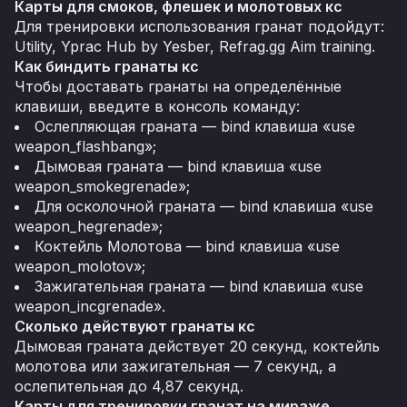
Карты для смоков, флешек и молотовых кс
Для тренировки использования гранат подойдут:
Utility, Yprac Hub by Yesber, Refrag.gg Aim training.
Как биндить гранаты кс
Чтобы доставать гранаты на определённые
клавиши, введите в консоль команду:
Ослепляющая граната — bind клавиша «use
weapon_flashbang»;
Дымовая граната — bind клавиша «use
weapon_smokegrenade»;
Для осколочной граната — bind клавиша «use
weapon_hegrenade»;
Коктейль Молотова — bind клавиша «use
weapon_molotov»;
Зажигательная граната — bind клавиша «use
weapon_incgrenade».
Сколько действуют гранаты кс
Дымовая граната действует 20 секунд, коктейль
молотова или зажигательная — 7 секунд, а
ослепительная до 4,87 секунд.
Карты для тренировки гранат на мираже