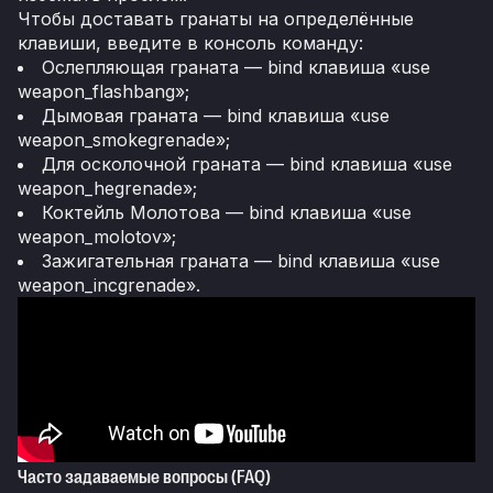
Чтобы доставать гранаты на определённые
клавиши, введите в консоль команду:
Ослепляющая граната — bind клавиша «use
weapon_flashbang»;
Дымовая граната — bind клавиша «use
weapon_smokegrenade»;
Для осколочной граната — bind клавиша «use
weapon_hegrenade»;
Коктейль Молотова — bind клавиша «use
weapon_molotov»;
Зажигательная граната — bind клавиша «use
weapon_incgrenade».
Часто задаваемые вопросы (FAQ)