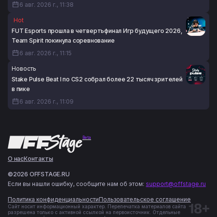
6 авг. 2026 г., 11:38
Hot
FUT Esports прошла в четвертьфинал Игр будущего 2026,
Team Spirit покинула соревнование
6 авг. 2026 г., 11:15
Новость
Stake Pulse Beat I по CS2 собрал более 22 тысяч зрителей
в пике
6 авг. 2026 г., 11:09
Beta
О нас
Контакты
©2026 OFFSTAGE.RU
Если вы нашли ошибку, сообщите нам об этом:
support@offstage.ru
Политика конфиденциальности
Пользовательское соглашение
Сайт носит информационный характер. Перепечатка материалов сайта
разрешена только с активной ссылкой на первоисточник. Отдельные