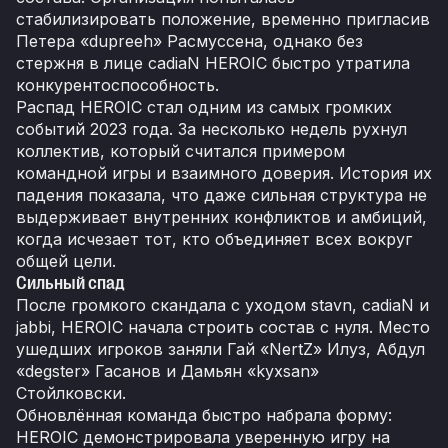
стабилизировать положение, временно пригласив
Петера «dupreeh» Расмуссена, однако без
стержня в лице cadiaN HEROIC быстро утратила
конкурентоспособность.
Распад HEROIC стал одним из самых громких
событий 2023 года. За несколько недель рухнул
коллектив, который считался примером
командной игры и взаимного доверия. История их
падения показала, что даже сильная структура не
выдерживает внутренних конфликтов и амбиций,
когда исчезает тот, кто объединяет всех вокруг
общей цели.
Сильный спад
После громкого скандала с уходом stavn, cadiaN и
jabbi, HEROIC начала строить состав с нуля. Место
ушедших игроков заняли Гай «NertZ» Илуз, Абдул
«degster» Гасанов и Дамьян «kyxsan»
Стойлковски.
Обновлённая команда быстро набрала форму:
HEROIC демонстрировала уверенную игру на