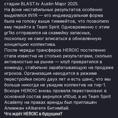
стадии BLAST.tv Austin Major 2025.
На фоне нестабильных результатов особенно
выделялся tN1R — его индивидуальная форма
была на голову выше тиммейтов, что позволило
ему перейти в Team Spirit. Одновременно с этим
gr1ks отправился на скамейку запасных,
поскольку не смог вписаться в обновлённую
концепцию коллектива.
После череды трансферов HEROIC постепенно
стала известна не столько результатами, сколько
активностью на рынке — клуб превратился в
команду, стабильно зарабатывающую на продаже
игроков. Организация находится в режиме
перестройки около двух лет и есть шанс, что мы
больше никогда не увидим коллектив на тир-1.
Вскоре HEROIC вновь провела перестановки: в
основной состав вернулся xfl0ud, а из Team Spirit
Academy на правах аренды был приглашён
Алимжан «Alkaren» Битимбай.
Что ждёт HEROIC в будущем?