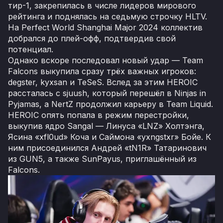
тир-1, закрепилась в числе лидеров мирового
рейтинга и поднялась на седьмую строчку HLTV.
На Perfect World Shanghai Major 2024 коллектив
добрался до плей-офф, подтвердив свой
потенциал.
Однако вскоре последовал новый удар — Team
Falcons выкупила сразу трёх важных игроков:
degster, kyxsan и TeSeS. Вслед за этим HEROIC
рассталась с sjuush, который перешёл в Ninjas in
Pyjamas, а NertZ продолжил карьеру в Team Liquid.
HEROIC опять попала в режим перестройки,
выкупив ядро Sangal — Линуса «LNZ» Холтэнга,
Ясина «xfl0ud» Коча и Саймона «yxngstxr» Бойе. К
ним присоединился Андрей «tN1R» Татаринович
из GUN5, а также SunPayus, приглашённый из
Falcons.