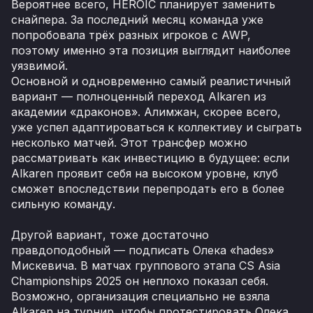
Вероятнее всего, HEROIC планирует заменить
снайпера. За последний месяц команда уже
попробовала трёх разных игроков с AWP,
поэтому именно эта позиция выглядит наиболее
уязвимой.
Основной и одновременно самый реалистичный
вариант — полноценный переход Alkaren из
академии «драконов». Алимжан, скорее всего,
уже успел адаптироваться к коллективу и сыграть
несколько матчей. Этот трансфер можно
рассматривать как инвестицию в будущее: если
Alkaren проявит себя на высоком уровне, клуб
сможет впоследствии перепродать его в более
сильную команду.
Другой вариант, тоже достаточно
правдоподобный — подписать Олека «hades»
Мискевича. В матчах группового этапа CS Asia
Championships 2025 он неплохо показал себя.
Возможно, организация специально не взяла
Alkaren на турнир, чтобы протестировать Олека.