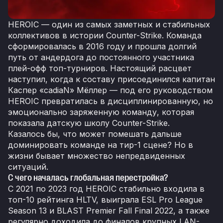
HEROIC — один из самых заметных и стабильных
коллективов в истории Counter-Strike. Команда
сформировалась в 2016 году и прошла долгий
путь от андердога до постоянного участника
плей-офф топ-турниров. Настоящий расцвет
наступил, когда к составу присоединился капитан
Каспер «cadiaN» Мёллер — под его руководством
HEROIC превратилась в дисциплинированную, но
эмоционально заряженную команду, которая
показала датскую школу Counter-Strike.
Казалось бы, что может помешать дальше
доминировать команде на тир-1 сцене? Но в
жизни бывает множество непредвиденных
ситуаций.
С чего началась глобальная перестройка?
С 2021 по 2023 год HEROIC стабильно входила в
топ-10 рейтинга HLTV, выиграла ESL Pro League
Season 13 и BLAST Premier Fall Final 2022, а также
регулярно доходила до финалов крупных LAN-