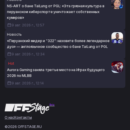
NS-ART о бане TaiLung от PGL: «Эта грязная культура в
перуанском киберспорте уничтожает собственных
кумиров»
9 авг. 2026 г., 12:57
Новость
«Перуанский мидер и “322”: назовите более легендарное
дуо» — англоязычное сообщество о бане TaiLung от PGL
9 авг. 2026 г., 12:34
Hot
Aurora Gaming заняла третье место на Играх будущего
2026 по MLBB
9 авг. 2026 г., 12:14
Beta
О нас
Контакты
©2026 OFFSTAGE.RU