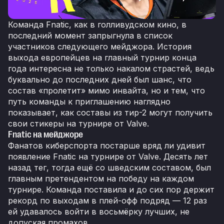
Команда Fnatic, как в голливудском кино, в
последний момент запрыгнула в список
участников следующего мейджора. История
выхода европейцев на главный турнир конца
года интересна не только накалом страстей, ведь
буквально до последних дней был шанс, что
состав «пролетит» мимо инвайта, но и тем, что
путь команды к приглашению наглядно
показывает, как составы из тир-2 могут получить
свои стикеры на турнире от Valve.
Fnatic на мейджоре
Фанатов киберспорта постарше вряд ли удивит
появление Fnatic на турнире от Valve. Десять лет
назад тег, тогда ещё со шведским составом, был
главным претендентом на победу на каждом
турнире. Команда поставила и до сих пор держит
рекорд по выходам в плей-офф подряд — 12 раз
ей удавалось войти в восьмёрку лучших, не
допуская промахов.