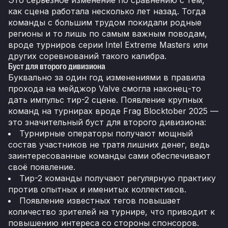
Это серьёзное изменение по сравнению с тем,
как сцена работала несколько лет назад. Тогда
команды с большим трудом покидали родные
регионы и то лишь по самым важным поводам,
вроде турниров серии Intel Extreme Masters или
других соревнований такого калибра.
Буст для второго дивизиона
Буквально за один год изменениями в правила
прохода на мейджор Valve смогла наконец-то
дать импульс тир-2 сцене. Появление крупных
команд на турнирах вроде Frag Blocktober 2025 —
это значительный буст для второго дивизиона:
Турнирные операторы получают мощный
состав участников не тратя лишних денег, ведь
заинтересованные команды сами обеспечивают
своё появление.
Тир-2 команды получают регулярную практику
против опытных и именитых коллективов.
Появление известных тегов повышает
количество зрителей на турнире, что приводит к
повышению интереса со стороны спонсоров.