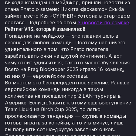
выходе команды на мейджор, пришли новости из
стана Fnatic о замене: Никита «jackasmo» Скыба
займет место Кая «CYPHER» Уотсона в стартовом
составе. Подробнее об этом
в новости по ссылке
.
Рейтинг VRS, который изменил всё
Попадание на мейджор — это главная цель в
сезоне для любой команды. Поэтому нет ничего
удивительного в том, что Fnatic полетела
зарабатывать очки на другой континент. А вот
чему стоит удивляться, так это масштабу явления.
Всего на Frag Blocktober 2025 играло 16 команд,
из них 9 — европейские составы.
Во многом это беспрецедентное явление. Раньше
европейские команды никогда в таком
количестве не посещали тир-2 LAN-турниры в
Америке. Если добавить к этому ещё выступление
Team Liquid на Birch Cup 2025, то легко
прослеживается тенденция — крупные команды
готовы играть за копейки, а то и в минус, лишь
бы получить сотню-другую заветных очков.