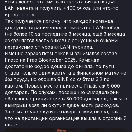
утверждает, что «можно просто сыграть два
LAN-ивента и получить +400 очков или что-то
вроде того».
Так получается потому, что каждой команде
доступно ограниченное количество LAN-побед
(не более 10 за последние 3 месяца, ещё 3 месяца
сохраняется часть очков) с бонусными очками
независимо от уровня LAN-турнира.
Именно заработком очков и занимался состав
Fnatic на Frag Blocktober 2025. Команда
достаточно бодро дошла до финала, по пути
отдав только одну карту, а в финальном матче не
без труда, но обошла 9INE со счётом 3:2 по
картам. Первое место принесло Fnatic аж 5 000
долларов. По слухам, посещение Филадельфии
обошлось организации в 30 000 долларов, так что
выигрыш вряд ли окупит даже часть расходов.
Зато их точно окупят стикеры с мейджора, так
что на дистанции организация вышла в огромный
плюс.