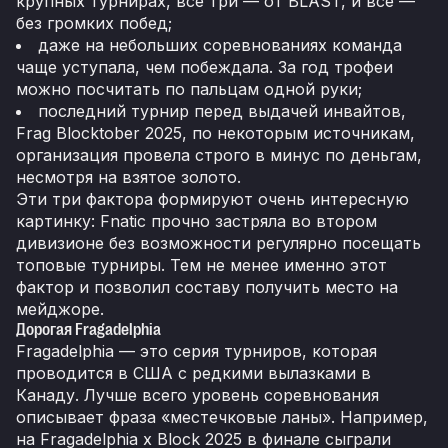
крупных турнирах, все три — от BLAST, и все —
без громких побед;
даже на небольших соревнованиях команда
чаще уступала, чем побеждала. За год трофеи
можно посчитать по пальцам одной руки;
последний турнир перед выдачей инвайтов,
Frag Blocktober 2025, по некоторым источникам,
организация провела строго в минус по деньгам,
несмотря на взятое золото.
Эти три фактора формируют очень интересную
картинку: Fnatic прочно застряла во втором
дивизионе без возможности регулярно посещать
топовые турниры. Тем не менее именно этот
фактор и позволил составу получить место на
мейджоре.
Дорогая Fragadelphia
Fragadelphia — это серия турниров, которая
проводится в США с редкими вылазками в
Канаду. Лучше всего уровень соревнования
описывает фраза «местечковые ланы». Например,
на Fragadelphia x Block 2025 в финале сыграли