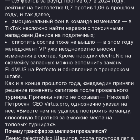
— 0,6 фрагов за раунд против 0,7 в 2024 году,
рейтинг на пистолетке 0,7 против 1,06 в прошлом
году, и так далее;
эмоциональный фон в команде изменился — в
TikTok несложно найти нарезки с токсичными
нападками Дениса на подопечных;
сплотить состав тоже не вышло — в этом году
менеджмент VP уже неоднократно вносил
изменения в состав. Кроме посадки electroNic на
скамейку запасных можно вспомнить замену
FL4MUS на Perfecto и обновление в тренерском
штабе.
Как и в конце прошлого года, «медведи» приняли
решение поменять капитана после провального
турнира. Причины никто не скрывал — Николай
Петросян, CEO Virtus.pro, однозначно указал на
неё: «Вместе нам не удалось построить команду,
способную бороться за высокие места на
топовых турнирах».
Почему трансфер за миллион провалился?
Денис «electroNic» Шарипов после полутора лет в