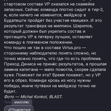
стартовом составе VP оказался на скамейке
запасных. Сейчас команда плотно сидит в тир-2,
и, если ничего не изменится, мейджор в
Будапеште пройдёт без участия «мишек». И это
результат трансфера на миллион. Шарипов,
который должен был укрепить состав и
протащить VP в пятёрку лучших, оставляет
команду в плачевном положении.
Что пошло не так в составе Virtus.pro —
стороннему наблюдателю понять сложно, но
точно можно понять, что где-то есть проблема.
Приход Дениса не принёс результатов, а прошлая
замена капитана — мало помогла, скорее сделала
хуже. Поможет ли эта? Время покажет, но у VP
его в обрез. Команде кровь из носу нужны
победы, иначе путёвки на мейджор точно не
будет.
Фото — Michal Konkol, BLAST.
Теги:
electroNic
Поделиться