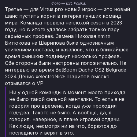
Фото — ESL Polska
.
Третье — для Virtus.pro новый игрок — это новый
шанс пустить корни в пятёрке лучших команд
мира. Команда провела неплохой сезон в 2023
году, но в итоге удалось забрать только пару
серьёзных трофеев. Замена Николая «mir»
Битюкова на Шарипова была однозначным
усилением состава, и казалось, что в ближайшее
время «мишки» поднимут несколько трофеев.
Обе стороны были настроены положительно. На
интервью во время BetBoom Dacha CS2 Belgrade
2024 Денис «electroNic» Шарипов высоко
отзывался о VP:
Ни у одной команды в момент моего прихода
не было такой сильной менталки. То есть я не
говорил про времена, когда уже проходил
год-два. Такого не было. А вообще, да, я
говорил, наверное, в плане игровой отдачи.
Как люди, несмотря ни на что, борются до
последнего и верят в это.