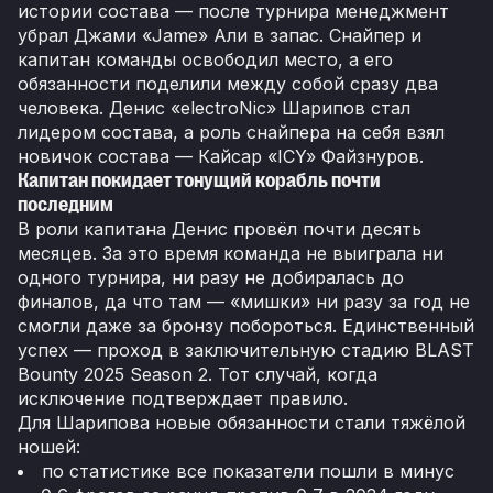
истории состава — после турнира менеджмент
убрал Джами «Jame» Али в запас. Снайпер и
капитан команды освободил место, а его
обязанности поделили между собой сразу два
человека. Денис «electroNic» Шарипов стал
лидером состава, а роль снайпера на себя взял
новичок состава — Кайсар «ICY» Файзнуров.
Капитан покидает тонущий корабль почти
последним
В роли капитана Денис провёл почти десять
месяцев. За это время команда не выиграла ни
одного турнира, ни разу не добиралась до
финалов, да что там — «мишки» ни разу за год не
смогли даже за бронзу побороться. Единственный
успех — проход в заключительную стадию BLAST
Bounty 2025 Season 2. Тот случай, когда
исключение подтверждает правило.
Для Шарипова новые обязанности стали тяжёлой
ношей:
по статистике все показатели пошли в минус