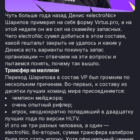
Чуть больше года назад Денис «electroNic»
Шарипов примерил на себя форму Virtus.pro, а на
этой неделе он же сел на скамейку запасных.
Чего electroNic сумел добиться в этом составе,
какой гештальт закрыть не удалось и какие у
Дениса есть варианты покинуть запас
организации — отвечаем на эти вопросы и
пытаемся понять, почему так вышло.
Трансфер на миллион
Переход Шарипова в состав VP был громким по
нескольким причинам. Во-первых, к составу из
десятки лучших команд мира присоединяется:
чемпион мейджора;
очень опытный рифлер;
игрок, неоднократно попадавший в двадцатку
лучших года по версии HLTV.
И это не три разных человека, а один —
electroNic. Во-вторых, сумма трансфера калибром
была под стать игроку. Хотя официальный ценник