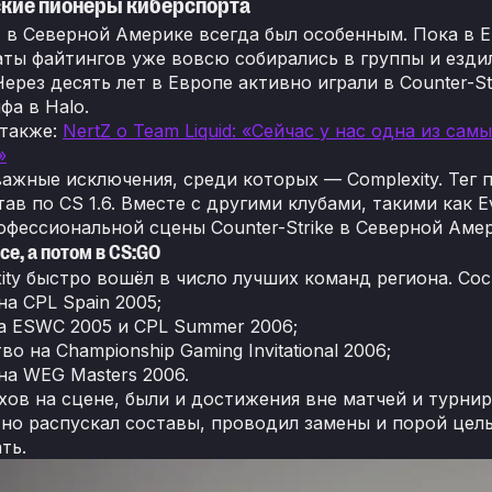
кие пионеры киберспорта
 в Северной Америке всегда был особенным. Пока в Ев
ты файтингов уже вовсю собирались в группы и ездил
ерез десять лет в Европе активно играли в Counter-S
фа в Halo.
 также:
NertZ о Team Liquid: «Сейчас у нас одна из са
»
ажные исключения, среди которых — Complexity. Тег п
ав по CS 1.6. Вместе с другими клубами, такими как Ev
офессиональной сцены Counter-Strike в Северной Амер
rce, а потом в CS:GO
ity быстро вошёл в число лучших команд региона. Сос
на CPL Spain 2005;
а ESWC 2005 и CPL Summer 2006;
во на Championship Gaming Invitational 2006;
на WEG Masters 2006.
хов на сцене, были и достижения вне матчей и турнир
но распускал составы, проводил замены и порой целы
ть.