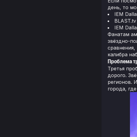
Если посмо
день, то м
IEM Dalla
BLAST.tv 
IEM Dalla
Фанатам ам
звёздно-по
сравнения,
калибра на
Проблема т
Третья про
дорого. Зв
регионов. 
города, гд