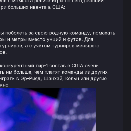
ись с момента релиза игры по сегодняшний
три больших ивента в США:
бы поболеть за свою родную команду, помахать
ры и метры вместо унций и футов. Для
турниров, а с учётом турниров меньшего
ов.
 конкурентный тир-1 состав в США очень
ть им больше, чем платят команды из других
играть в Эр-Рияд, Шанхай, Кёльн или другие
жно.