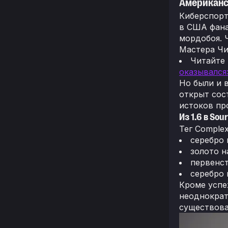
Американс
Киберспорт
в США фана
мордобоя. Ч
Мастера Чи
Читайте
оказывался
Но были и в
открыт сост
истоков пр
Из 1.6 в Sou
Тег Complex
серебро 
золото н
первенст
серебро 
Кроме успе
неоднократ
существова