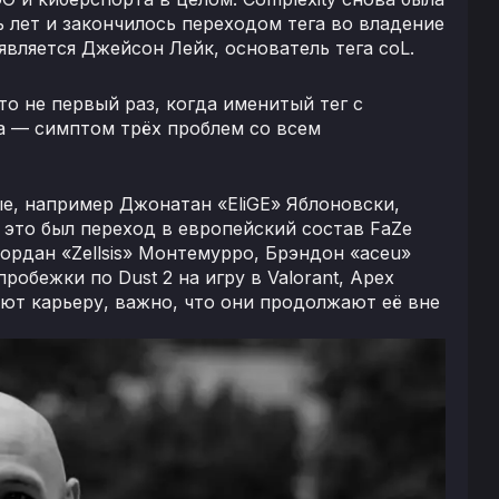
 лет и закончилось переходом тега во владение
 является Джейсон Лейк, основатель тега coL.
Это не первый раз, когда именитый тег с
а — симптом трёх проблем со всем
е, например Джонатан «EliGE» Яблоновски,
E это был переход в европейский состав FaZe
жордан «Zellsis» Монтемурро, Брэндон «aceu»
обежки по Dust 2 на игру в Valorant, Apex
ют карьеру, важно, что они продолжают её вне