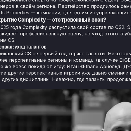
онеров в своём регионе. Партнёрство продлилось семь
rts Properties — компании, где одним из управляющих
рытие Complexity — это тревожный знак?
2025 года Complexity распустила свой состав по CS2. 
окидает профессиональную сцену, но уход этого клуб
им CS.
ервая:
уход талантов
иканский CS не первый год теряет таланты. Некоторы
олее перспективные регионы и команды (в случае EliG
гие же вовсе покидают игру: Итан «Ethan» Арнольд, Д
ие другие перспективные игроки уже давно сменили пр
и другие дисциплины. Неважно, где таланты продолжа