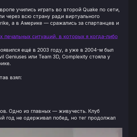
ропе учились играть во второй Quake по сети,
и через всю страну ради виртуального
trike, а в Америке — сражались за спартанцев и
мых печальных ситуаций, в которых я когда-либо
оявился ещё в 2003 году, а уже в 2004-м был
il Geniuses или Team 3D, Complexity стояла у
ике.
тав взял:
ов. Одно из главных — живучесть. Клуб
й год не одерживал побед, но тег продолжал