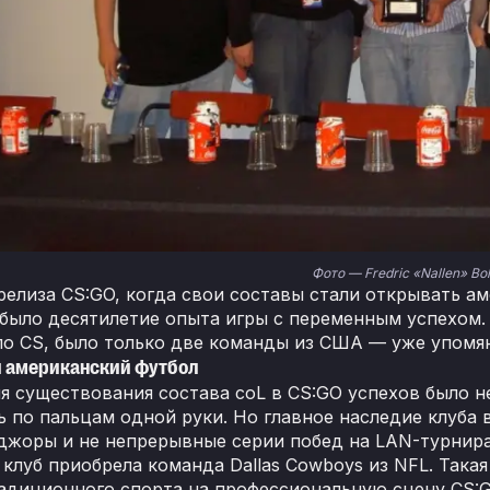
Фото — Fredric «Nallen» Boh
релиза CS:GO, когда свои составы стали открывать 
 было десятилетие опыта игры с переменным успехом. 
о CS, было только две команды из США — уже упомян
и американский футбол
мя существования состава coL в CS:GO успехов было
ь по пальцам одной руки. Но главное наследие клуба 
джоры и не непрерывные серии побед на LAN-турнира
у клуб приобрела команда Dallas Cowboys из NFL. Так
адиционного спорта на профессиональную сцену CS:GO