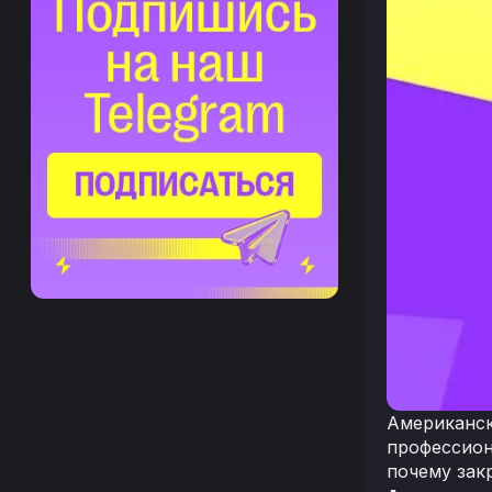
Американски
профессион
почему зак