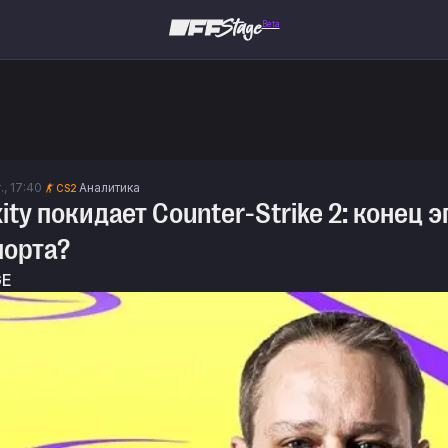
Beta
., 17:40
Аналитика
CS2
ity покидает Counter-Strike 2: конец
порта?
GE