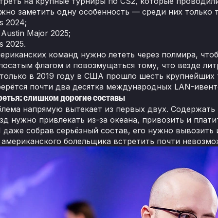
треть на крупные турниры по CS2, которые проводил
ожно заметить одну особенность — среди них только 
s 2024;
Austin Major 2025;
s 2025.
ериканских команд нужно лететь через полмира, что
лосатым флагом и повозмущаться тому, что везде лит
 только в 2019 году в США прошло шесть крупнейших 
берётся почти два десятка международных LAN-ивент
ретья: слишком дорогие составы
блема напрямую вытекает из первых двух. Содержать
ёзд нужно привлекать из-за океана, привозить и плати
И даже собрав серьёзный состав, его нужно вывозить 
е американского болельщика встретить почти невозмо