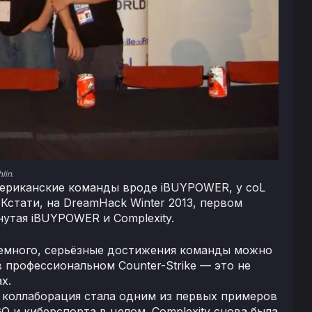
lin
.
американские команды вроде iBUYPOWER, у coL
Кстати, на DreamHack Winter 2013, первом
утая iBUYPOWER и Complexity.
 немного, серьёзные достижения команды можно
в профессиональном Counter-Strike — это не
х.
ая коллаборация стала одним из первых примеров
 и киберспорта в целом. Complexity снова была