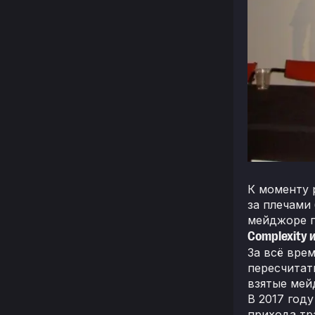
К моменту 
за плечами
мейджоре п
Complexity 
За всё вре
пересчитат
взятые мей
В 2017 год
прихода тр