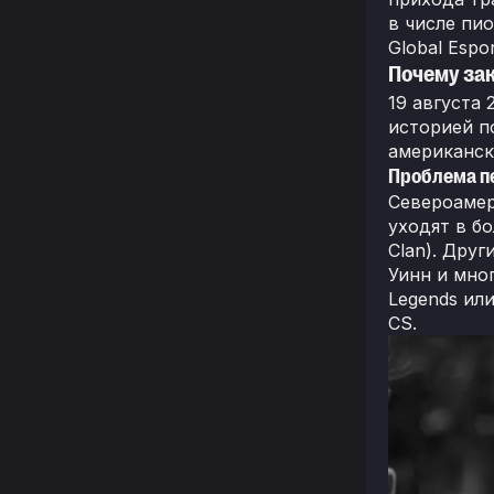
в числе пи
Global Espo
Почему зак
19 августа 
историей п
американск
Проблема п
Североамер
уходят в б
Clan). Дру
Уинн и мног
Legends ил
CS.